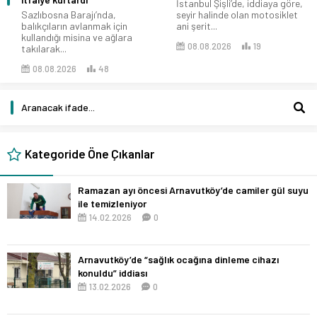
İstanbul Şişli’de, iddiaya göre,
Sazlıbosna Barajı’nda,
seyir halinde olan motosiklet
balıkçıların avlanmak için
ani şerit...
kullandığı misina ve ağlara
08.08.2026
19
takılarak...
08.08.2026
48
Kategoride Öne Çıkanlar
Ramazan ayı öncesi Arnavutköy’de camiler gül suyu
ile temizleniyor
14.02.2026
0
Arnavutköy’de “sağlık ocağına dinleme cihazı
konuldu” iddiası
13.02.2026
0