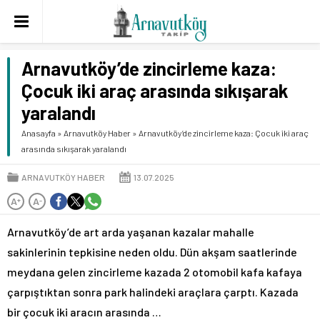
Arnavutköy’de zincirleme kaza:
Çocuk iki araç arasında sıkışarak
yaralandı
Anasayfa
»
Arnavutköy Haber
»
Arnavutköy’de zincirleme kaza: Çocuk iki araç
arasında sıkışarak yaralandı
ARNAVUTKÖY HABER
13.07.2025
A
A
+
-
Arnavutköy’de art arda yaşanan kazalar mahalle
sakinlerinin tepkisine neden oldu. Dün akşam saatlerinde
meydana gelen zincirleme kazada 2 otomobil kafa kafaya
çarpıştıktan sonra park halindeki araçlara çarptı. Kazada
bir çocuk iki aracın arasında …