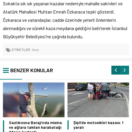
Sokakta sık sık yaşanan kazalar nedeniyle mahalle sakinleri ve
Atatürk Mahallesi Muhtarı Emrah Özkaraca tepki gösterdi.
Özkaraca ve vatandaşlar, cadde üzerinde yeterli önlemlerin
alınmadığını ve sürekli kaza meydana geldiğini belirterek İstanbul
Büyükşehir Belediyesi’ne çağrıda bulundu.
ETİKETLER:
Kaza
BENZER KONULAR
Sazlıbosna Barajı’nda misina
Şişli’de motosiklet kazası: 1
ve ağlara takılan karabatağı
yaralı
itfaiye kurtardı