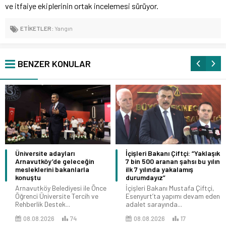
ve itfaiye ekiplerinin ortak incelemesi sürüyor.
ETİKETLER:
Yangın
BENZER KONULAR
Üniversite adayları
İçişleri Bakanı Çiftçi: “Yaklaşık
Arnavutköy’de geleceğin
7 bin 500 aranan şahsı bu yılın
mesleklerini bakanlarla
ilk 7 yılında yakalamış
konuştu
durumdayız”
Arnavutköy Belediyesi ile Önce
İçişleri Bakanı Mustafa Çiftçi,
Öğrenci Üniversite Tercih ve
Esenyurt’ta yapımı devam eden
Rehberlik Destek...
adalet sarayında...
08.08.2026
74
08.08.2026
17