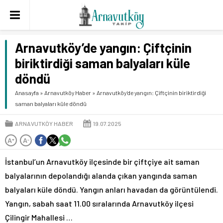
Arnavutköy’de yangın: Çiftçinin
biriktirdiği saman balyaları küle
döndü
Anasayfa
»
Arnavutköy Haber
»
Arnavutköy’de yangın: Çiftçinin biriktirdiği
saman balyaları küle döndü
ARNAVUTKÖY HABER
19.07.2025
A
A
+
-
İstanbul’un Arnavutköy ilçesinde bir çiftçiye ait saman
balyalarının depolandığı alanda çıkan yangında saman
balyaları küle döndü. Yangın anları havadan da görüntülendi.
Yangın, sabah saat 11.00 sıralarında Arnavutköy ilçesi
Çilingir Mahallesi …