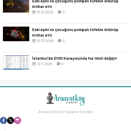
Eski eşini ve çocuğunu pompalı tüfekle öldürüp
intihar etti
10.07.2026
0
Eski eşini ve çocuğunu pompalı tüfekle öldürüp
intihar etti
10.07.2026
0
İstanbul’da D100 Karayolunda hız limiti değişti
13.11.2025
0
Arnavutköy'de Yaşamın İçinden