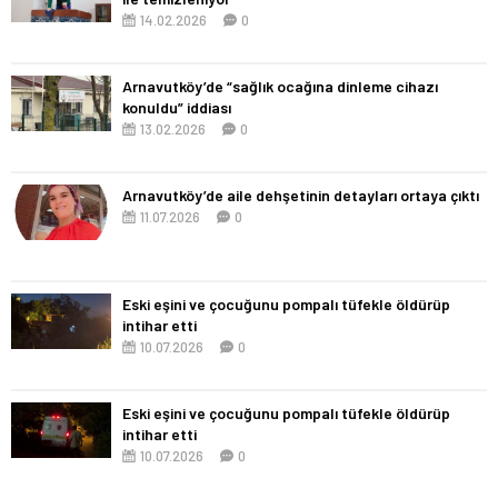
14.02.2026
0
Arnavutköy’de “sağlık ocağına dinleme cihazı
konuldu” iddiası
13.02.2026
0
Arnavutköy’de aile dehşetinin detayları ortaya çıktı
11.07.2026
0
Eski eşini ve çocuğunu pompalı tüfekle öldürüp
intihar etti
10.07.2026
0
Eski eşini ve çocuğunu pompalı tüfekle öldürüp
intihar etti
10.07.2026
0