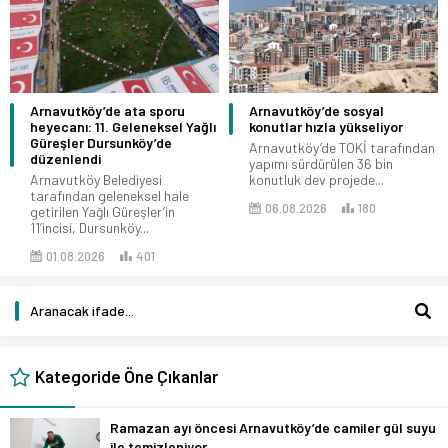
Arnavutköy’de ata sporu
Arnavutköy’de sosyal
heyecanı: 11. Geleneksel Yağlı
konutlar hızla yükseliyor
Güreşler Dursunköy’de
Arnavutköy’de TOKİ tarafından
düzenlendi
yapımı sürdürülen 36 bin
Arnavutköy Belediyesi
konutluk dev projede...
tarafından geleneksel hale
06.08.2026
180
getirilen Yağlı Güreşler’in
11’incisi, Dursunköy...
01.08.2026
401
Kategoride Öne Çıkanlar
Ramazan ayı öncesi Arnavutköy’de camiler gül suyu
ile temizleniyor