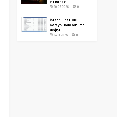
intihar etti
10.07.2026
0
İstanbul’da D100
Karayolunda hız limiti
değişti
13.11.2025
0