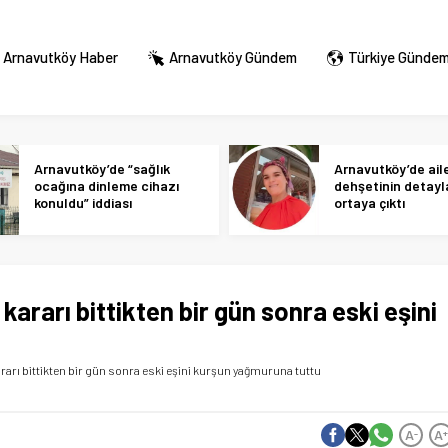
Arnavutköy Haber
Arnavutköy Gündem
Türkiye Günde
Arnavutköy’de “sağlık
Arnavutköy’de ail
ocağına dinleme cihazı
dehşetinin detayl
konuldu” iddiası
ortaya çıktı
ararı bittikten bir gün sonra eski eşini
rarı bittikten bir gün sonra eski eşini kurşun yağmuruna tuttu
A
A
-