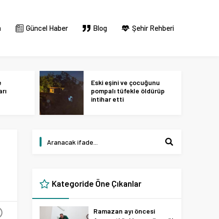
m
Güncel Haber
Blog
Şehir Rehberi
e
Eski eşini ve çocuğunu
arı
pompalı tüfekle öldürüp
intihar etti
Kategoride Öne Çıkanlar
Ramazan ayı öncesi
+