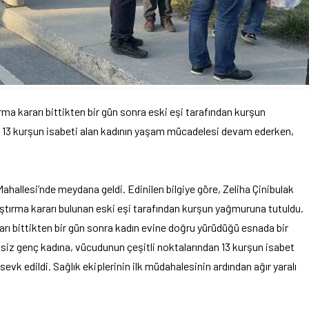
rma kararı bittikten bir gün sonra eski eşi tarafından kurşun
 13 kurşun isabeti alan kadının yaşam mücadelesi devam ederken,
Mahallesi’nde meydana geldi. Edinilen bilgiye göre, Zeliha Çinibulak
aştırma kararı bulunan eski eşi tarafından kurşun yağmuruna tutuldu.
arı bittikten bir gün sonra kadın evine doğru yürüdüğü esnada bir
hsiz genç kadına, vücudunun çeşitli noktalarından 13 kurşun isabet
 sevk edildi. Sağlık ekiplerinin ilk müdahalesinin ardından ağır yaralı