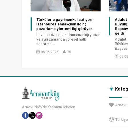
Türkülerle gayrimenkul satıyor:
Adalet 
İstanbul’da emlakçının ilginç
Büyükç
pazarlama yöntemi ilgi görüyor
Başsavc
geldi
İstanbul’da emlak danışmanlığı yapan
ve aynı zamanda yöresel halk
Adalet 
sanatçısı...
Büyükç
Başsavc
08.08.2026
75
08.0
Kateg
Arnavu
Arnavutköy'de Yaşamın İçinden
Türkiy