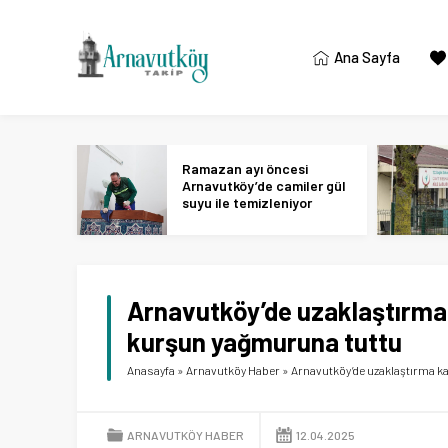
Ana Sayfa
Ramazan ayı öncesi
Arnavutköy’de camiler gül
suyu ile temizleniyor
Arnavutköy’de uzaklaştırma k
kurşun yağmuruna tuttu
Anasayfa
»
Arnavutköy Haber
»
Arnavutköy’de uzaklaştırma ka
ARNAVUTKÖY HABER
12.04.2025