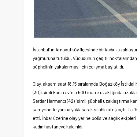
İstanbul’un Arnavutköy ilçesinde bir kadın, uzaklaştı
yağmuruna tutuldu. Vücudunun çeşitli noktalarından
şüphelinin yakalanması için çalışma başlatıldı.
Olay, akşam saat 18.15 sıralarında Boğazköy İstiklal 
(30) isimli kadın evinin 500 metre uzaklığında uzakl
Serdar Harmancı (42) isimli şüpheli uzaklaştırma kar
kamyonetle yanına yaklaşarak silahla ateş açtı. Tali
etti. İhbar üzerine olay yerine polis ve sağlık ekipleri
kadın hastaneye kaldırıldı.