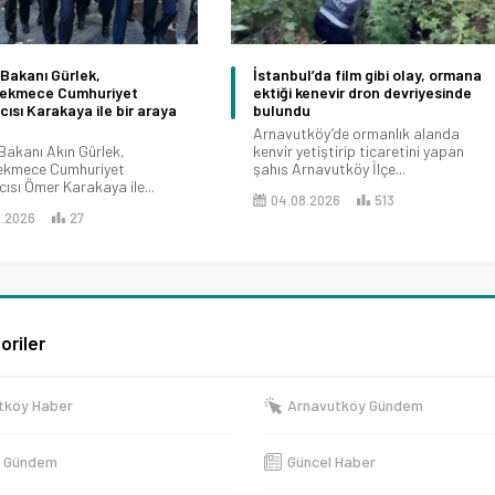
Bakanı Gürlek,
İstanbul’da film gibi olay, ormana
ekmece Cumhuriyet
ektiği kenevir dron devriyesinde
ısı Karakaya ile bir araya
bulundu
Arnavutköy’de ormanlık alanda
Bakanı Akın Gürlek,
kenvir yetiştirip ticaretini yapan
ekmece Cumhuriyet
şahıs Arnavutköy İlçe...
ısı Ömer Karakaya ile...
04.08.2026
513
8.2026
27
oriler
tköy Haber
Arnavutköy Gündem
e Gündem
Güncel Haber