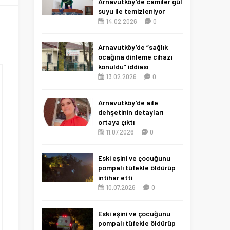
Arnavutköy’de camiler gül
suyu ile temizleniyor
14.02.2026
0
Arnavutköy’de “sağlık
ocağına dinleme cihazı
konuldu” iddiası
13.02.2026
0
Arnavutköy’de aile
dehşetinin detayları
ortaya çıktı
11.07.2026
0
Eski eşini ve çocuğunu
pompalı tüfekle öldürüp
intihar etti
10.07.2026
0
Eski eşini ve çocuğunu
pompalı tüfekle öldürüp