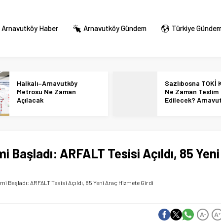
Arnavutköy Haber
Arnavutköy Gündem
Türkiye Günde
Halkalı–Arnavutköy
Sazlıbosna TOKİ K
Metrosu Ne Zaman
Ne Zaman Teslim
Açılacak
Edilecek? Arnavu
36 Bin Konut İçin
Tarihi Netleşti!
 Başladı: ARFALT Tesisi Açıldı, 85 Yeni
i Başladı: ARFALT Tesisi Açıldı, 85 Yeni Araç Hizmete Girdi
A
A
-