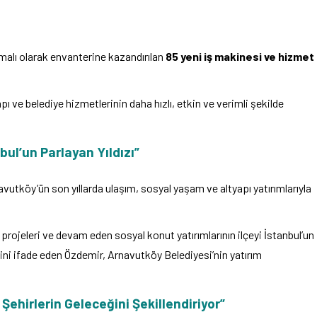
alı olarak envanterine kazandırılan
85 yeni iş makinesi ve hizmet
apı ve belediye hizmetlerinin daha hızlı, etkin ve verimli şekilde
ul’un Parlayan Yıldızı”
avutköy’ün son yıllarda ulaşım, sosyal yaşam ve altyapı yatırımlarıyla
ojeleri ve devam eden sosyal konut yatırımlarının ilçeyi İstanbul’un
ğini ifade eden Özdemir, Arnavutköy Belediyesi’nin yatırım
Şehirlerin Geleceğini Şekillendiriyor”