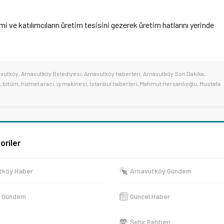
i ve katılımcıların üretim tesisini gezerek üretim hatlarını yerinde
avutköy
,
Arnavutköy Belediyesi
,
Arnavutköy haberleri
,
Arnavutköy Son Dakika
,
,
bitüm
,
hizmet aracı
,
iş makinesi
,
İstanbul haberleri
,
Mahmut Hersanlıoğlu
,
Mustafa
oriler
tköy Haber
Arnavutköy Gündem
e Gündem
Güncel Haber
Şehir Rehberi