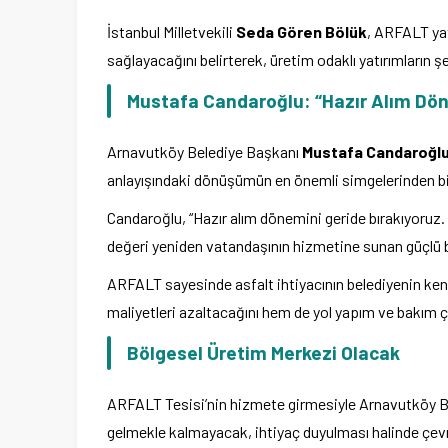
İstanbul Milletvekili
Seda Gören Bölük
, ARFALT yat
sağlayacağını belirterek, üretim odaklı yatırımların ş
Mustafa Candaroğlu: “Hazır Alım Dön
Arnavutköy Belediye Başkanı
Mustafa Candaroğl
anlayışındaki dönüşümün en önemli simgelerinden bir
Candaroğlu, “Hazır alım dönemini geride bırakıyoruz. K
değeri yeniden vatandaşının hizmetine sunan güçlü bi
ARFALT sayesinde asfalt ihtiyacının belediyenin ken
maliyetleri azaltacağını hem de yol yapım ve bakım ça
Bölgesel Üretim Merkezi Olacak
ARFALT Tesisi’nin hizmete girmesiyle Arnavutköy Bel
gelmekle kalmayacak, ihtiyaç duyulması halinde çevr