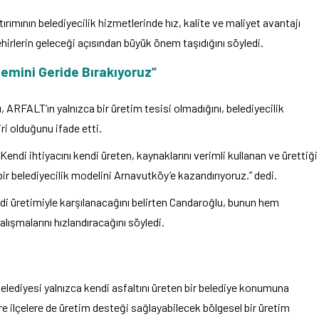
ırımının belediyecilik hizmetlerinde hız, kalite ve maliyet avantajı
ehirlerin geleceği açısından büyük önem taşıdığını söyledi.
emini Geride Bırakıyoruz”
u
, ARFALT’ın yalnızca bir üretim tesisi olmadığını, belediyecilik
i olduğunu ifade etti.
endi ihtiyacını kendi üreten, kaynaklarını verimli kullanan ve ürettiği
r belediyecilik modelini Arnavutköy’e kazandırıyoruz.” dedi.
di üretimiyle karşılanacağını belirten Candaroğlu, bunun hem
lışmalarını hızlandıracağını söyledi.
ediyesi yalnızca kendi asfaltını üreten bir belediye konumuna
e ilçelere de üretim desteği sağlayabilecek bölgesel bir üretim