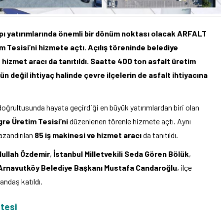
apı yatırımlarında önemli bir dönüm noktası olacak ARFALT
m Tesisi’ni hizmete açtı. Açılış töreninde belediye
 hizmet aracı da tanıtıldı. Saatte 400 ton asfalt üretim
n değil ihtiyaç halinde çevre ilçelerin de asfalt ihtiyacına
doğrultusunda hayata geçirdiği en büyük yatırımlardan biri olan
re Üretim Tesisi’ni
düzenlenen törenle hizmete açtı. Aynı
azandırılan
85 iş makinesi ve hizmet aracı
da tanıtıldı.
dullah Özdemir
,
İstanbul Milletvekili Seda Gören Bölük
,
Arnavutköy Belediye Başkanı Mustafa Candaroğlu
, ilçe
andaş katıldı.
tesi