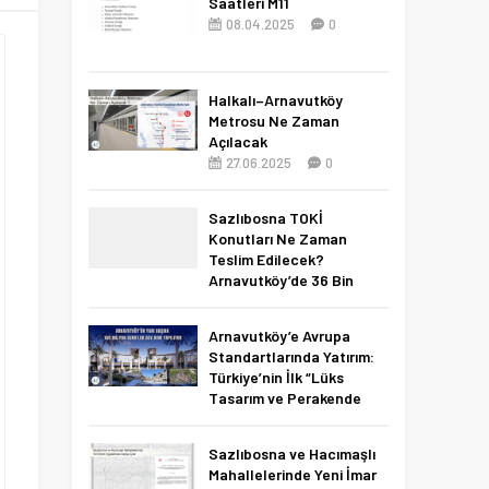
Saatleri M11
08.04.2025
0
Halkalı–Arnavutköy
Metrosu Ne Zaman
Açılacak
27.06.2025
0
Sazlıbosna TOKİ
Konutları Ne Zaman
Teslim Edilecek?
Arnavutköy’de 36 Bin
Konut İçin 2027 Tarihi
Netleşti!
Arnavutköy’e Avrupa
11.04.2026
0
Standartlarında Yatırım:
Türkiye’nin İlk “Lüks
Tasarım ve Perakende
Parkı” Geliyor!
22.11.2025
0
Sazlıbosna ve Hacımaşlı
Mahallelerinde Yeni İmar