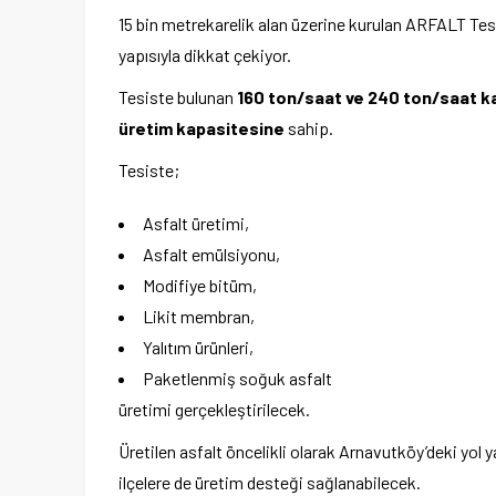
15 bin metrekarelik alan üzerine kurulan ARFALT Tesis
yapısıyla dikkat çekiyor.
Tesiste bulunan
160 ton/saat ve 240 ton/saat kap
üretim kapasitesine
sahip.
Tesiste;
Asfalt üretimi,
Asfalt emülsiyonu,
Modifiye bitüm,
Likit membran,
Yalıtım ürünleri,
Paketlenmiş soğuk asfalt
üretimi gerçekleştirilecek.
Üretilen asfalt öncelikli olarak Arnavutköy’deki yol 
ilçelere de üretim desteği sağlanabilecek.