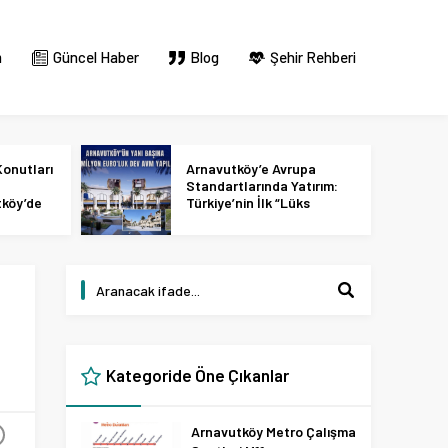
m
Güncel Haber
Blog
Şehir Rehberi
onutları
Arnavutköy’e Avrupa
Standartlarında Yatırım:
tköy’de
Türkiye’nin İlk “Lüks
 2027
Tasarım ve Perakende
Parkı” Geliyor!
Kategoride Öne Çıkanlar
Arnavutköy Metro Çalışma
+