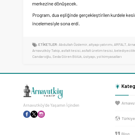
merkezine dönüşecek.
Program, dua eşliğinde gerçekleştirilen kurdele kesim
incelemesiyle sona erdi.
ETİKETLER:
Abdullah Özdemir
,
altyapı yatırımı
,
ARFALT
,
Arn
Arnavutköy Takip
,
asfalt tesisi
,
asfalt üretim tesisi
,
belediyecilik
Candaroğlu
,
Seda Gören Bölük
,
üstyapı
,
yol kimyasalları
Kateg
Arnavu
Arnavutköy'de Yaşamın İçinden
Türkiy
Blog