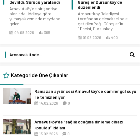
devrildi: Sürücü yaralandı
Güreşler Dursunköy’de
düzenlendi
Arnavutköy’de bir şantiye
alanında, iddiaya göre
Arnavutköy Belediyesi
yumuşak zeminde meydana
tarafından geleneksel hale
gelen...
getirilen Yağlı Güreşler’in
11’incisi, Dursunköy...
04.08.2026
365
01.08.2026
400
Kategoride Öne Çıkanlar
Ramazan ayı öncesi Arnavutköy’de camiler gül suyu
ile temizleniyor
14.02.2026
0
Arnavutköy’de “sağlık ocağına dinleme cihazı
konuldu” iddiası
13.02.2026
0