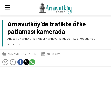
Arnavutköy’de trafikte öfke
patlaması kamerada
Anasayfa
»
Arnavutköy Haber
»
Arnavutköy’de trafikte öfke patlaması
kamerada
ARNAVUTKÖY HABER
30.06.2025
A
A
+
-