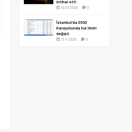
intihar etti
10.07.2026
0
İstanbul’da D100
Karayolunda hız limiti
değişti
13.11.2025
0