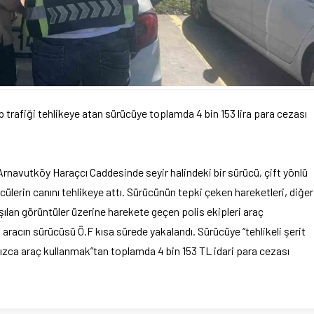
ip trafiği tehlikeye atan sürücüye toplamda 4 bin 153 lira para cezası
Arnavutköy Haraçcı Caddesinde seyir halindeki bir sürücü, çift yönlü
ülerin canını tehlikeye attı. Sürücünün tepki çeken hareketleri, diğer
şılan görüntüler üzerine harekete geçen polis ekipleri araç
 aracın sürücüsü Ö.F kısa sürede yakalandı. Sürücüye “tehlikeli şerit
ızca araç kullanmak”tan toplamda 4 bin 153 TL idari para cezası