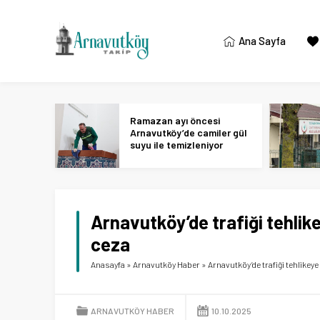
Ana Sayfa
Ramazan ayı öncesi
Arnavutköy’de camiler gül
suyu ile temizleniyor
Arnavutköy’de trafiği tehlik
ceza
Anasayfa
»
Arnavutköy Haber
»
Arnavutköy’de trafiği tehlikey
ARNAVUTKÖY HABER
10.10.2025