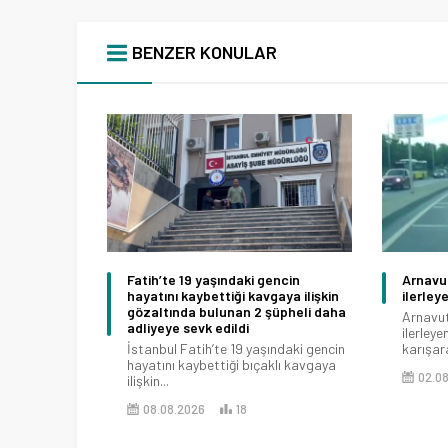
BENZER KONULAR
Fatih’te 19 yaşındaki gencin
Arnavut
hayatını kaybettiği kavgaya ilişkin
ilerley
gözaltında bulunan 2 şüpheli daha
Arnavut
adliyeye sevk edildi
ilerley
İstanbul Fatih’te 19 yaşındaki gencin
karışara
hayatını kaybettiği bıçaklı kavgaya
02.0
ilişkin...
08.08.2026
18