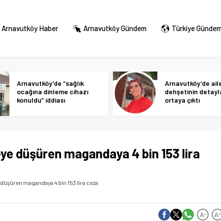
Arnavutköy Haber
Arnavutköy Gündem
Türkiye Günde
Arnavutköy’de “sağlık
Arnavutköy’de ail
ocağına dinleme cihazı
dehşetinin detayl
konuldu” iddiası
ortaya çıktı
eye düşüren magandaya 4 bin 153 lira
e düşüren magandaya 4 bin 153 lira ceza
A
A
-