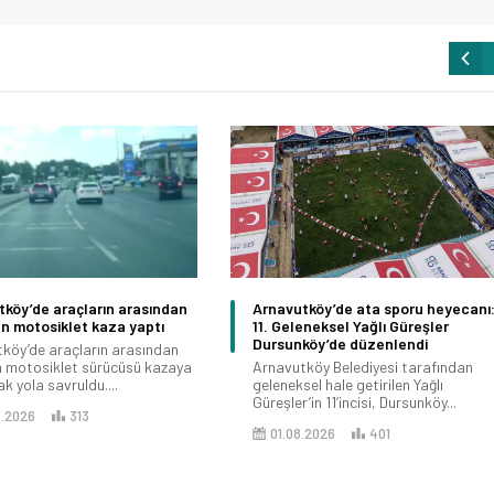
köy’de araçların arasından
Arnavutköy’de ata sporu heyecanı
en motosiklet kaza yaptı
11. Geleneksel Yağlı Güreşler
Dursunköy’de düzenlendi
köy’de araçların arasından
en motosiklet sürücüsü kazaya
Arnavutköy Belediyesi tarafından
k yola savruldu....
geleneksel hale getirilen Yağlı
Güreşler’in 11’incisi, Dursunköy...
8.2026
313
01.08.2026
401