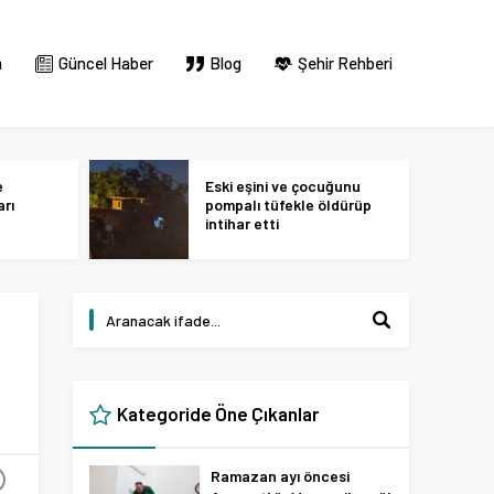
m
Güncel Haber
Blog
Şehir Rehberi
e
Eski eşini ve çocuğunu
arı
pompalı tüfekle öldürüp
intihar etti
Kategoride Öne Çıkanlar
Ramazan ayı öncesi
+