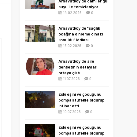
Arnavutköy’de camiler gül
suyu ile temizleniyor
14.02.2026
0
Arnavutköy’de “sağlık
ocağına dinleme cihazı
konuldu” iddiası
13.02.2026
0
Arnavutköy’de aile
dehşetinin detayları
ortaya çıktı
11.07.2026
0
Eski eşini ve çocuğunu
pompalı tüfekle öldürüp
intihar etti
10.07.2026
0
Eski eşini ve çocuğunu
pompalı tüfekle öldürüp