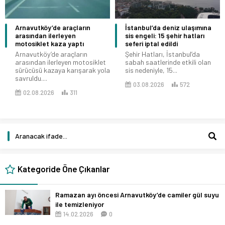
Arnavutköy’de araçların
İstanbul’da deniz ulaşımına
arasından ilerleyen
sis engeli: 15 şehir hatları
motosiklet kaza yaptı
seferi iptal edildi
Arnavutköy’de araçların
Şehir Hatları, İstanbul’da
arasından ilerleyen motosiklet
sabah saatlerinde etkili olan
sürücüsü kazaya karışarak yola
sis nedeniyle, 15...
savruldu....
03.08.2026
572
02.08.2026
311
Kategoride Öne Çıkanlar
Ramazan ayı öncesi Arnavutköy’de camiler gül suyu
ile temizleniyor
14.02.2026
0