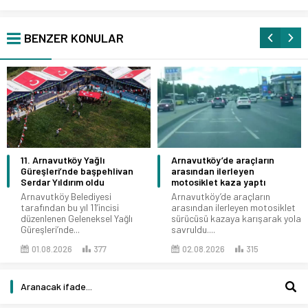
BENZER KONULAR
11. Arnavutköy Yağlı
Arnavutköy’de araçların
Güreşleri’nde başpehlivan
arasından ilerleyen
Serdar Yıldırım oldu
motosiklet kaza yaptı
Arnavutköy Belediyesi
Arnavutköy’de araçların
tarafından bu yıl 11’incisi
arasından ilerleyen motosiklet
düzenlenen Geleneksel Yağlı
sürücüsü kazaya karışarak yola
Güreşleri’nde...
savruldu....
01.08.2026
377
02.08.2026
315