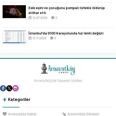
Eski eşini ve çocuğunu pompalı tüfekle öldürüp
intihar etti
10.07.2026
0
İstanbul’da D100 Karayolunda hız limiti değişti
13.11.2025
0
Arnavutköy'de Yaşamın İçinden
Kategoriler
Arnavutköy Haber
Arnavutköy Gündem