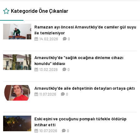
Kategoride Öne Çıkanlar
Ramazan ayı öncesi Arnavutköy’de camiler gül suyu
ile temizleniyor
14.02.2026
0
Arnavutköy’de “sağlık ocağına dinleme cihazı
konuldu” iddiası
13.02.2026
0
Arnavutköy’de aile dehşetinin detayları ortaya çıktı
11.07.2026
0
Eski eşini ve çocuğunu pompalı tüfekle öldürüp
intihar etti
10.07.2026
0