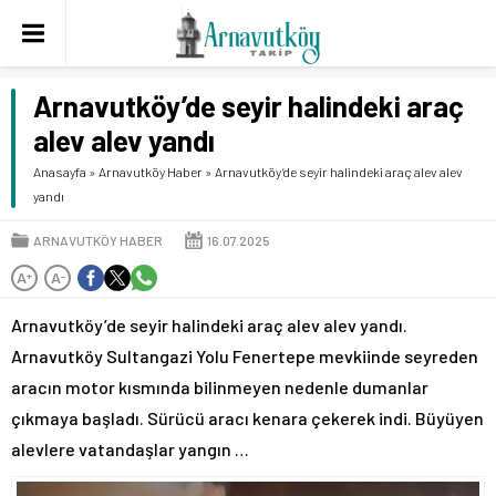
Arnavutköy’de seyir halindeki araç
alev alev yandı
Anasayfa
»
Arnavutköy Haber
»
Arnavutköy’de seyir halindeki araç alev alev
yandı
ARNAVUTKÖY HABER
16.07.2025
A
A
+
-
Arnavutköy’de seyir halindeki araç alev alev yandı.
Arnavutköy Sultangazi Yolu Fenertepe mevkiinde seyreden
aracın motor kısmında bilinmeyen nedenle dumanlar
çıkmaya başladı. Sürücü aracı kenara çekerek indi. Büyüyen
alevlere vatandaşlar yangın …