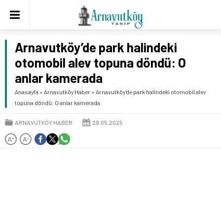
Arnavutköy’de park halindeki
otomobil alev topuna döndü: O
anlar kamerada
Anasayfa
»
Arnavutköy Haber
»
Arnavutköy’de park halindeki otomobil alev
topuna döndü: O anlar kamerada
ARNAVUTKÖY HABER
29.05.2025
A
A
+
-