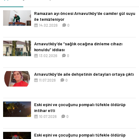
Ramazan ayı öncesi Arnavutköy’de camiler gül suyu
ile temizleniyor
14.02.2026
0
Arnavutköy’de “sağlık ocağına dinleme cihazı
konuldu” iddiası
13.02.2026
0
Arnavutköy’de aile dehşetinin detayları ortaya çıktı
11.07.2026
0
Eski eşini ve çocuğunu pompalı tüfekle öldürüp
intihar etti
10.07.2026
0
Eski eşini ve çocuğunu pompalı tüfekle öldürüp