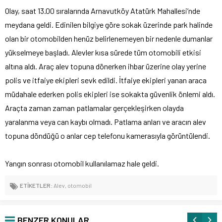
Olay, saat 13.00 sıralarında Arnavutköy Atatürk Mahallesi’nde
meydana geldi. Edinilen bilgiye göre sokak üzerinde park halinde
olan bir otomobilden henüz belirlenemeyen bir nedenle dumanlar
yükselmeye başladı. Alevler kısa sürede tüm otomobili etkisi
altına aldı. Araç alev topuna dönerken ihbar üzerine olay yerine
polis ve itfaiye ekipleri sevk edildi. İtfaiye ekipleri yanan araca
müdahale ederken polis ekipleri ise sokakta güvenlik önlemi aldı.
Araçta zaman zaman patlamalar gerçekleşirken olayda
yaralanma veya can kaybı olmadı. Patlama anları ve aracın alev
topuna döndüğü o anlar cep telefonu kamerasıyla görüntülendi.
Yangın sonrası otomobil kullanılamaz hale geldi.
ETİKETLER:
Alev
,
otomobil
BENZER KONULAR