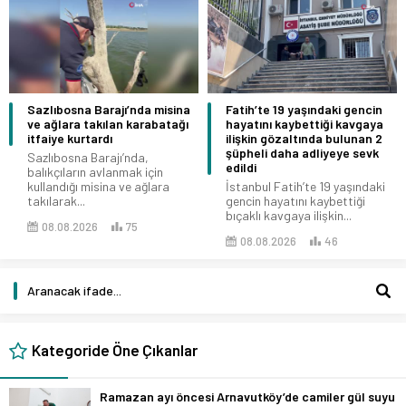
Sazlıbosna Barajı’nda misina
Fatih’te 19 yaşındaki gencin
ve ağlara takılan karabatağı
hayatını kaybettiği kavgaya
itfaiye kurtardı
ilişkin gözaltında bulunan 2
şüpheli daha adliyeye sevk
Sazlıbosna Barajı’nda,
edildi
balıkçıların avlanmak için
kullandığı misina ve ağlara
İstanbul Fatih’te 19 yaşındaki
takılarak...
gencin hayatını kaybettiği
bıçaklı kavgaya ilişkin...
08.08.2026
75
08.08.2026
46
Kategoride Öne Çıkanlar
Ramazan ayı öncesi Arnavutköy’de camiler gül suyu