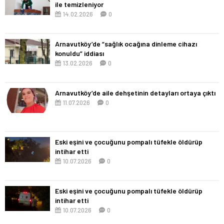
ile temizleniyor
14.02.2026
0
Arnavutköy’de “sağlık ocağına dinleme cihazı
konuldu” iddiası
13.02.2026
0
Arnavutköy’de aile dehşetinin detayları ortaya çıktı
11.07.2026
0
Eski eşini ve çocuğunu pompalı tüfekle öldürüp
intihar etti
10.07.2026
0
Eski eşini ve çocuğunu pompalı tüfekle öldürüp
intihar etti
10.07.2026
0