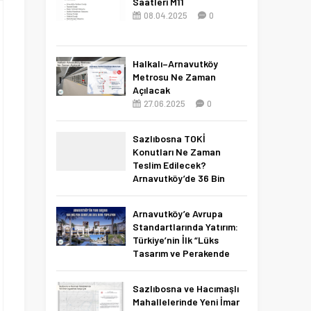
Saatleri M11
08.04.2025
0
Halkalı–Arnavutköy
Metrosu Ne Zaman
Açılacak
27.06.2025
0
Sazlıbosna TOKİ
Konutları Ne Zaman
Teslim Edilecek?
Arnavutköy’de 36 Bin
Konut İçin 2027 Tarihi
Netleşti!
Arnavutköy’e Avrupa
11.04.2026
0
Standartlarında Yatırım:
Türkiye’nin İlk “Lüks
Tasarım ve Perakende
Parkı” Geliyor!
22.11.2025
0
Sazlıbosna ve Hacımaşlı
Mahallelerinde Yeni İmar