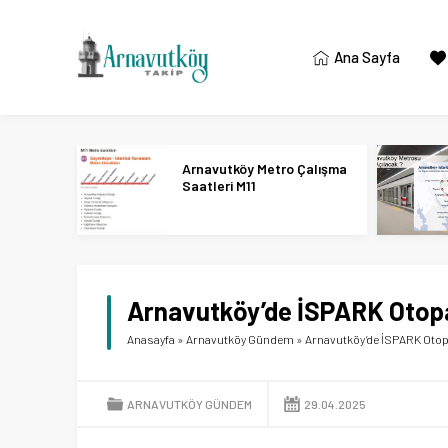
Ana Sayfa
Arnavutköy Metro Çalışma
Saatleri M11
Arnavutköy’de İSPARK Otopa
Anasayfa
»
Arnavutköy Gündem
»
Arnavutköy’de İSPARK Otop
ARNAVUTKÖY GÜNDEM
29.04.2025