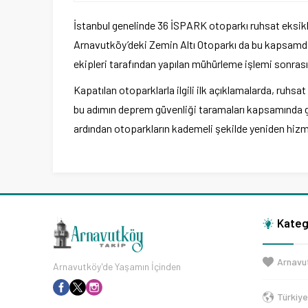
İstanbul genelinde 36 İSPARK otoparkı ruhsat eksikl
Arnavutköy’deki Zemin Altı Otoparkı da bu kapsamda 
ekipleri tarafından yapılan mühürleme işlemi sonras
Kapatılan otoparklarla ilgili ilk açıklamalarda, ruhs
bu adımın deprem güvenliği taramaları kapsamında geçi
ardından otoparkların kademeli şekilde yeniden hizmet
Kateg
Arnavu
Arnavutköy'de Yaşamın İçinden
Türkiy