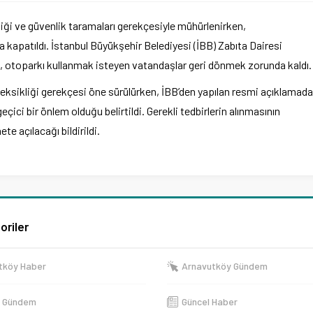
iği ve güvenlik taramaları gerekçesiyle mühürlenirken,
kapatıldı. İstanbul Büyükşehir Belediyesi (İBB) Zabıta Dairesi
ı, otoparkı kullanmak isteyen vatandaşlar geri dönmek zorunda kaldı.
at eksikliği gerekçesi öne sürülürken, İBB’den yapılan resmi açıklamada
ci bir önlem olduğu belirtildi. Gerekli tedbirlerin alınmasının
e açılacağı bildirildi.
oriler
tköy Haber
Arnavutköy Gündem
e Gündem
Güncel Haber