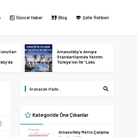
m
Güncel Haber
Blog
Şehir Rehberi
onutları
Arnavutköy’e Avrupa
Standartlarında Yatırım:
tköy’de
Türkiye’nin İlk “Lüks
 2027
Tasarım ve Perakende
Parkı” Geliyor!
Kategoride Öne Çıkanlar
+
Arnavutköy Metro Çalışma