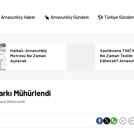
Arnavutköy Haber
Arnavutköy Gündem
Türkiye Günde
Halkalı–Arnavutköy
Sazlıbosna TOKİ K
Metrosu Ne Zaman
Ne Zaman Teslim
Açılacak
Edilecek? Arnavu
36 Bin Konut İçin
Tarihi Netleşti!
rkı Mühürlendi
arkı Mühürlendi
A
A
-