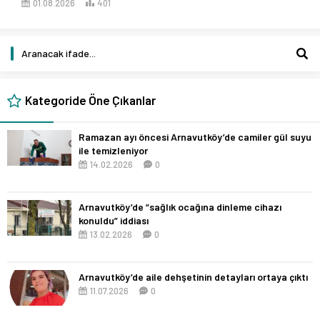
01.08.2026
401
Kategoride Öne Çıkanlar
Ramazan ayı öncesi Arnavutköy’de camiler gül suyu
ile temizleniyor
14.02.2026
0
Arnavutköy’de “sağlık ocağına dinleme cihazı
konuldu” iddiası
13.02.2026
0
Arnavutköy’de aile dehşetinin detayları ortaya çıktı
11.07.2026
0