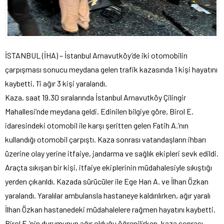
İSTANBUL (İHA) – İstanbul Arnavutköy’de iki otomobilin
çarpışması sonucu meydana gelen trafik kazasında 1 kişi hayatını
kaybetti, 1’i ağır 3 kişi yaralandı.
Kaza, saat 19.30 sıralarında İstanbul Arnavutköy Çilingir
Mahallesi’nde meydana geldi. Edinilen bilgiye göre, Birol E.
idaresindeki otomobil ile karşı şeritten gelen Fatih A.’nın
kullandığı otomobil çarpıştı. Kaza sonrası vatandaşların ihbarı
üzerine olay yerine itfaiye, jandarma ve sağlık ekipleri sevk edildi.
Araçta sıkışan bir kişi, itfaiye ekiplerinin müdahalesiyle sıkıştığı
yerden çıkarıldı. Kazada sürücüler ile Ege Han A. ve İlhan Özkan
yaralandı. Yaralılar ambulansla hastaneye kaldırılırken, ağır yaralı
İlhan Özkan hastanedeki müdahalelere rağmen hayatını kaybetti.
Birol E.’nin durumunun ağır olduğu öğrenilirken, kaza sonrası