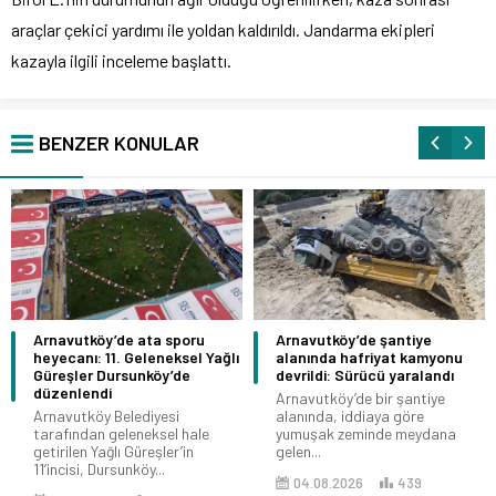
araçlar çekici yardımı ile yoldan kaldırıldı. Jandarma ekipleri
kazayla ilgili inceleme başlattı.
BENZER KONULAR
Arnavutköy’de ata sporu
Arnavutköy’de şantiye
heyecanı: 11. Geleneksel Yağlı
alanında hafriyat kamyonu
Güreşler Dursunköy’de
devrildi: Sürücü yaralandı
düzenlendi
Arnavutköy’de bir şantiye
Arnavutköy Belediyesi
alanında, iddiaya göre
tarafından geleneksel hale
yumuşak zeminde meydana
getirilen Yağlı Güreşler’in
gelen...
11’incisi, Dursunköy...
04.08.2026
439