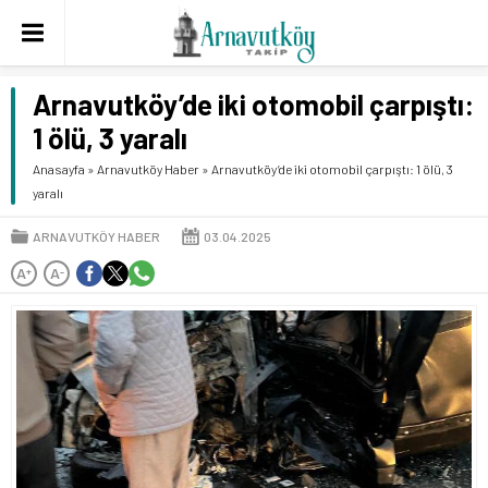
Arnavutköy’de iki otomobil çarpıştı:
1 ölü, 3 yaralı
Anasayfa
»
Arnavutköy Haber
»
Arnavutköy’de iki otomobil çarpıştı: 1 ölü, 3
yaralı
ARNAVUTKÖY HABER
03.04.2025
A
A
+
-