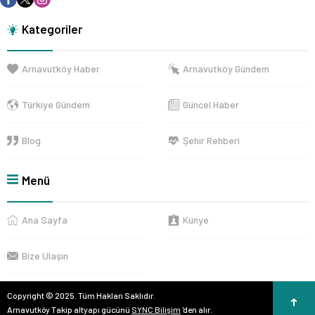
Kategoriler
Arnavutköy Haber
Arnavutköy Gündem
Türkiye Gündem
Güncel Haber
Blog
Şehir Rehberi
Menü
Ana Sayfa
Künye
Bize Ulaşın
Copyright © 2025. Tüm Hakları Saklıdır.
Arnavutköy Takip altyapı gücünü
SYNC Bilişim
'den alır.