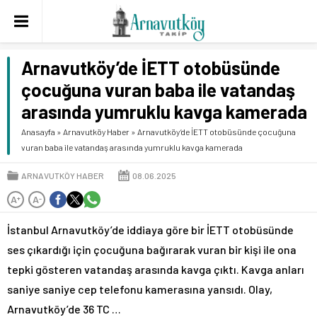
Arnavutköy’de İETT otobüsünde
çocuğuna vuran baba ile vatandaş
arasında yumruklu kavga kamerada
Anasayfa
»
Arnavutköy Haber
»
Arnavutköy’de İETT otobüsünde çocuğuna
vuran baba ile vatandaş arasında yumruklu kavga kamerada
ARNAVUTKÖY HABER
08.06.2025
A
A
+
-
İstanbul Arnavutköy’de iddiaya göre bir İETT otobüsünde
ses çıkardığı için çocuğuna bağırarak vuran bir kişi ile ona
tepki gösteren vatandaş arasında kavga çıktı. Kavga anları
saniye saniye cep telefonu kamerasına yansıdı. Olay,
Arnavutköy’de 36 TC …