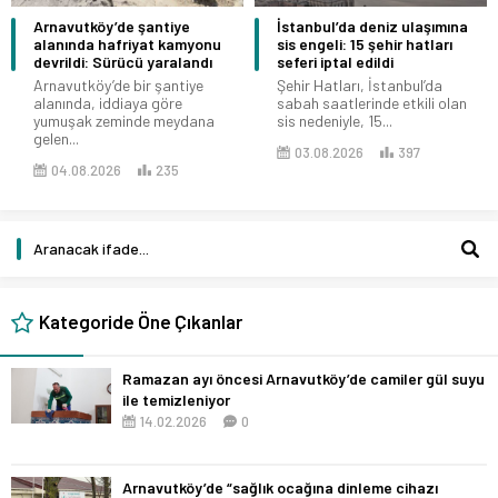
Arnavutköy’de şantiye
İstanbul’da deniz ulaşımına
alanında hafriyat kamyonu
sis engeli: 15 şehir hatları
devrildi: Sürücü yaralandı
seferi iptal edildi
Arnavutköy’de bir şantiye
Şehir Hatları, İstanbul’da
alanında, iddiaya göre
sabah saatlerinde etkili olan
yumuşak zeminde meydana
sis nedeniyle, 15...
gelen...
03.08.2026
397
04.08.2026
235
Kategoride Öne Çıkanlar
Ramazan ayı öncesi Arnavutköy’de camiler gül suyu
ile temizleniyor
14.02.2026
0
Arnavutköy’de “sağlık ocağına dinleme cihazı