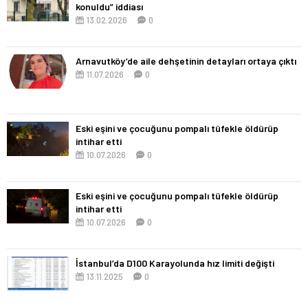
konuldu” iddiası
13.02.2026
0
Arnavutköy’de aile dehşetinin detayları ortaya çıktı
11.07.2026
0
Eski eşini ve çocuğunu pompalı tüfekle öldürüp
intihar etti
10.07.2026
0
Eski eşini ve çocuğunu pompalı tüfekle öldürüp
intihar etti
10.07.2026
0
İstanbul’da D100 Karayolunda hız limiti değişti
13.11.2025
0