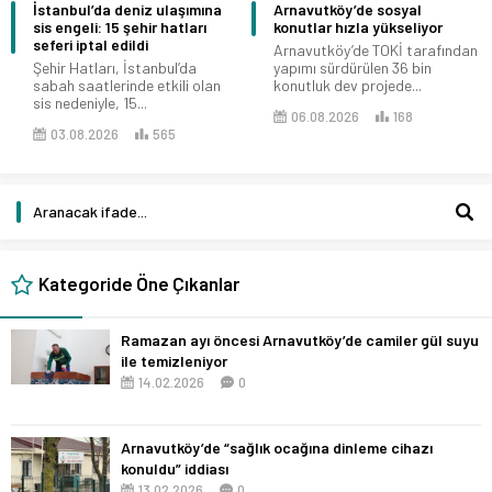
İstanbul’da deniz ulaşımına
Arnavutköy’de sosyal
sis engeli: 15 şehir hatları
konutlar hızla yükseliyor
seferi iptal edildi
Arnavutköy’de TOKİ tarafından
Şehir Hatları, İstanbul’da
yapımı sürdürülen 36 bin
sabah saatlerinde etkili olan
konutluk dev projede...
sis nedeniyle, 15...
06.08.2026
168
03.08.2026
565
Kategoride Öne Çıkanlar
Ramazan ayı öncesi Arnavutköy’de camiler gül suyu
ile temizleniyor
14.02.2026
0
Arnavutköy’de “sağlık ocağına dinleme cihazı
konuldu” iddiası
13.02.2026
0