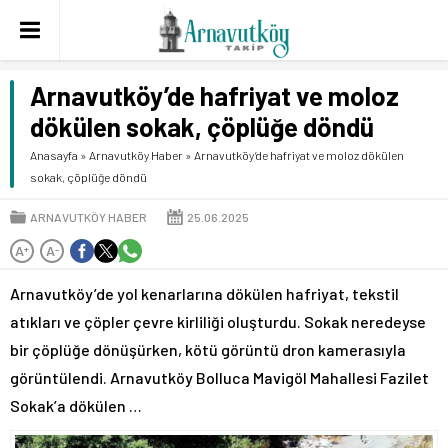
Arnavutköy’de hafriyat ve moloz
dökülen sokak, çöplüğe döndü
Anasayfa
»
Arnavutköy Haber
»
Arnavutköy’de hafriyat ve moloz dökülen
sokak, çöplüğe döndü
ARNAVUTKÖY HABER
25.06.2025
A
A
+
-
Arnavutköy’de yol kenarlarına dökülen hafriyat, tekstil
atıkları ve çöpler çevre kirliliği oluşturdu. Sokak neredeyse
bir çöplüğe dönüşürken, kötü görüntü dron kamerasıyla
görüntülendi. Arnavutköy Bolluca Mavigöl Mahallesi Fazilet
Sokak’a dökülen …