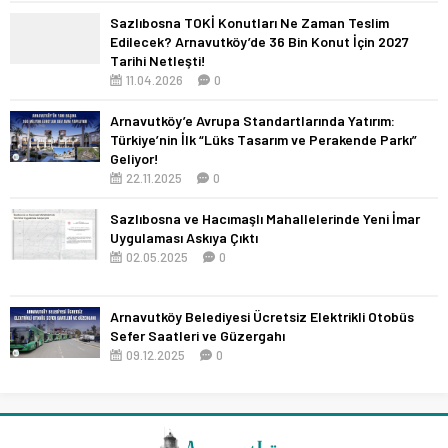
Sazlıbosna TOKİ Konutları Ne Zaman Teslim
Edilecek? Arnavutköy’de 36 Bin Konut İçin 2027
Tarihi Netleşti!
11.04.2026
0
Arnavutköy’e Avrupa Standartlarında Yatırım:
Türkiye’nin İlk “Lüks Tasarım ve Perakende Parkı”
Geliyor!
22.11.2025
0
Sazlıbosna ve Hacımaşlı Mahallelerinde Yeni İmar
Uygulaması Askıya Çıktı
02.05.2025
0
Arnavutköy Belediyesi Ücretsiz Elektrikli Otobüs
Sefer Saatleri ve Güzergahı
09.12.2025
0