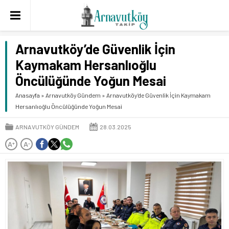
Arnavutköy’de Güvenlik İçin
Kaymakam Hersanlıoğlu
Öncülüğünde Yoğun Mesai
Anasayfa
»
Arnavutköy Gündem
»
Arnavutköy’de Güvenlik İçin Kaymakam
Hersanlıoğlu Öncülüğünde Yoğun Mesai
ARNAVUTKÖY GÜNDEM
28.03.2025
A
A
+
-