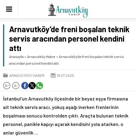
Arnavutköy’de freni boşalan teknik
servis aracından personel kendini
attı
Anasayfa
»
Arnavutköy Haber
»
Arnavutköy’de freni boşalan teknik servis
aracından personel kendini attı
ARNAVUTKÖY HABER
18.07.2025
A
A
+
-
İstanbul’un Arnavutköy ilçesinde bir beyaz eşya firmasına
ait teknik servis aracı, yokuş aşağı inerken frenlerinin
boşalması sonucu kontrolden çıktı. Araçta bulunan teknik
personel, panikle kapıyı açarak kendisini yola atarken, o
anlar güvenlik …