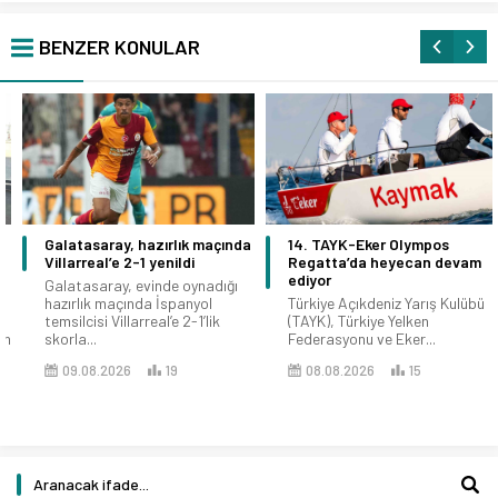
BENZER KONULAR
Galatasaray, hazırlık maçında
14. TAYK-Eker Olympos
Villarreal’e 2-1 yenildi
Regatta’da heyecan devam
ediyor
Galatasaray, evinde oynadığı
hazırlık maçında İspanyol
Türkiye Açıkdeniz Yarış Kulübü
temsilcisi Villarreal’e 2-1’lik
(TAYK), Türkiye Yelken
skorla...
Federasyonu ve Eker...
09.08.2026
19
08.08.2026
15