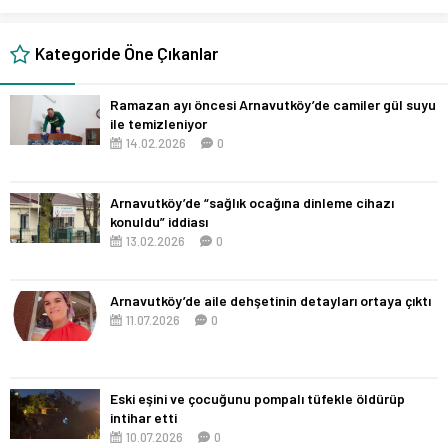
Kategoride Öne Çıkanlar
Ramazan ayı öncesi Arnavutköy’de camiler gül suyu
ile temizleniyor
14.02.2026
0
Arnavutköy’de “sağlık ocağına dinleme cihazı
konuldu” iddiası
13.02.2026
0
Arnavutköy’de aile dehşetinin detayları ortaya çıktı
11.07.2026
0
Eski eşini ve çocuğunu pompalı tüfekle öldürüp
intihar etti
10.07.2026
0