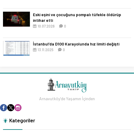
Eski eşini ve çocuğunu pompalı tüfekle öldürüp
intihar etti
10.07.2026
0
İstanbul’da D100 Karayolunda hız limiti değişti
13.11.2025
0
Arnavutköy'de Yaşamın İçinden
Kategoriler