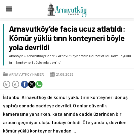
Arnavutköy’de facia ucuz atlatıldı:
Kömür yüklü tırın konteyneri böyle
yola devrildi
Anasayfa
»
Arnavutköy Haber
»
Arnavutköy’de facia ucuz atlatıldı: Kömür yüklü
tırın konteyneri böyle yola devrildi
ARNAVUTKÖY HABER
21.08.2025
A
A
+
-
İstanbul Arnavutköy’de kömür yüklü tırın konteyneri dönüş
yaptığı esnada caddeye devrildi. O anlar güvenlik
kamerasına yansırken, kaza anında cadde üzerinden bir
aracın geçmiyor oluşu faciayı önledi. Öte yandan, devrilen
kömür yüklü konteyner havadan …