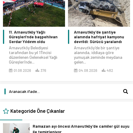
11. Arnavutköy Yağlı
Arnavutköy’de şantiye
Güreşleri’nde başpehlivan
alanında hafriyat kamyonu
Serdar Yıldırım oldu
devrildi: Sürücü yaralandı
Arnavutköy Belediyesi
Arnavutköy’de bir şantiye
tarafından bu yıl 11’incisi
alanında, iddiaya göre
düzenlenen Geleneksel Yağlı
yumuşak zeminde meydana
Güreşleri’nde...
gelen...
01.08.2026
376
04.08.2026
482
Kategoride Öne Çıkanlar
Ramazan ayı öncesi Arnavutköy’de camiler gül suyu
ile temizleniyor