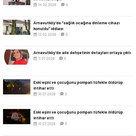
14.02.2026
0
Arnavutköy’de “sağlık ocağına dinleme cihazı
konuldu” iddiası
13.02.2026
0
Arnavutköy’de aile dehşetinin detayları ortaya çıktı
11.07.2026
0
Eski eşini ve çocuğunu pompalı tüfekle öldürüp
intihar etti
10.07.2026
0
Eski eşini ve çocuğunu pompalı tüfekle öldürüp
intihar etti
10.07.2026
0