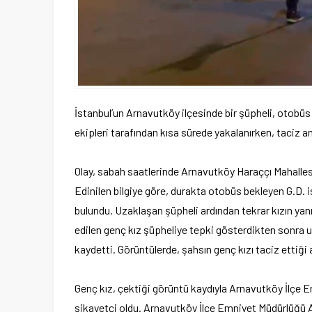
İstanbul’un Arnavutköy ilçesinde bir şüpheli, otobüs
ekipleri tarafından kısa sürede yakalanırken, taciz a
Olay, sabah saatlerinde Arnavutköy Haraççı Mahalle
Edinilen bilgiye göre, durakta otobüs bekleyen G.D. i
bulundu. Uzaklaşan şüpheli ardından tekrar kızın yanın
edilen genç kız şüpheliye tepki gösterdikten sonra u
kaydetti. Görüntülerde, şahsın genç kızı taciz ettiği a
Genç kız, çektiği görüntü kaydıyla Arnavutköy İlçe 
şikayetçi oldu. Arnavutköy İlçe Emniyet Müdürlüğü A