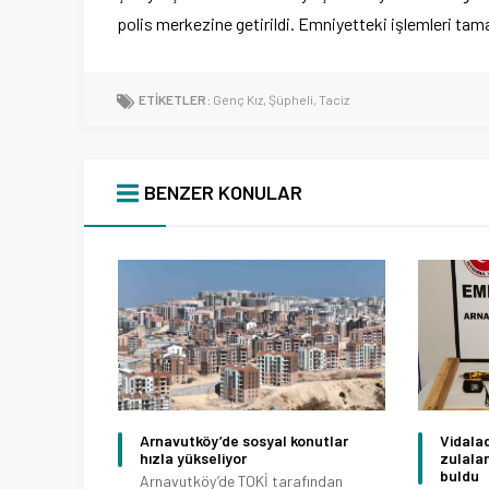
polis merkezine getirildi. Emniyetteki işlemleri tam
ETİKETLER:
Genç Kız
,
Şüpheli
,
Taciz
BENZER KONULAR
u heyecanı:
Arnavutköy’de sosyal konutlar
Vidalad
reşler
hızla yükseliyor
zulala
di
buldu
Arnavutköy’de TOKİ tarafından