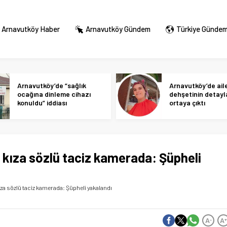
Arnavutköy Haber
Arnavutköy Gündem
Türkiye Günde
Arnavutköy’de “sağlık
Arnavutköy’de ail
ocağına dinleme cihazı
dehşetinin detayl
konuldu” iddiası
ortaya çıktı
kıza sözlü taciz kamerada: Şüpheli
za sözlü taciz kamerada: Şüpheli yakalandı
A
A
-