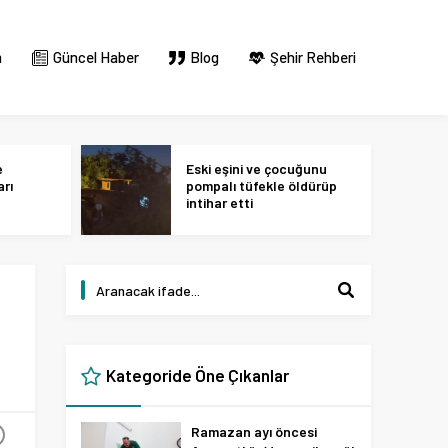
m
Güncel Haber
Blog
Şehir Rehberi
e
Eski eşini ve çocuğunu
arı
pompalı tüfekle öldürüp
intihar etti
Kategoride Öne Çıkanlar
Ramazan ayı öncesi
+