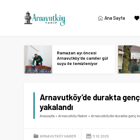
Ana Sayfa
Ramazan ayı öncesi
Arnavutköy’de camiler gül
suyu ile temizleniyor
Arnavutköy’de durakta genç 
yakalandı
Anasayfa
»
Arnavutköy Haber
»
Arnavutköy’de durakta genç kı
ARNAVUTKÖY HABER
11.10.2025