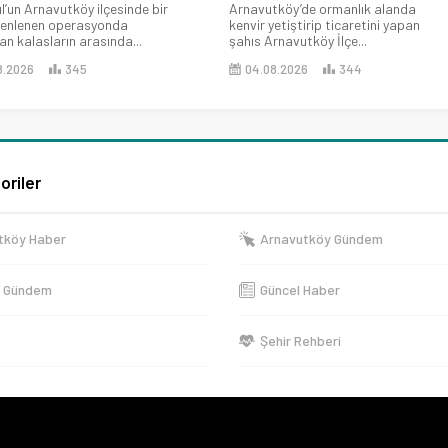
l’un Arnavutköy ilçesinde bir
Arnavutköy’de ormanlık alanda
zenlenen operasyonda
kenvir yetiştirip ticaretini yapan
an kalasların arasında...
şahıs Arnavutköy İlçe...
8.2026
345
04.08.2026
344
oriler
tköy Haber
Arnavutköy Gündem
e Gündem
Güncel Haber
Şehir Rehberi