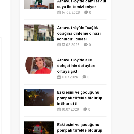
Arnavutköy’de camiler gül
suyu ile temizleniyor
14.02.2026
0
Arnavutköy’de “sağlık
ocağına dinleme cihazı
konuldu” iddiası
13.02.2026
0
Arnavutköy’de aile
dehşetinin detayları
ortaya çıktı
11.07.2026
0
Eski eşini ve çocuğunu
pompalı tüfekle öldürüp
intihar etti
10.07.2026
0
Eski eşini ve çocuğunu
pompalı tüfekle öldürüp