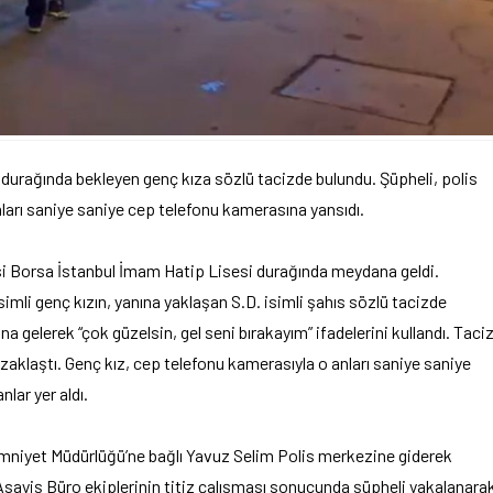
 durağında bekleyen genç kıza sözlü tacizde bulundu. Şüpheli, polis
nları saniye saniye cep telefonu kamerasına yansıdı.
si Borsa İstanbul İmam Hatip Lisesi durağında meydana geldi.
simli genç kızın, yanına yaklaşan S.D. isimli şahıs sözlü tacizde
a gelerek “çok güzelsin, gel seni bırakayım” ifadelerini kullandı. Taci
zaklaştı. Genç kız, cep telefonu kamerasıyla o anları saniye saniye
nlar yer aldı.
Emniyet Müdürlüğü’ne bağlı Yavuz Selim Polis merkezine giderek
sayiş Büro ekiplerinin titiz çalışması sonucunda şüpheli yakalanara