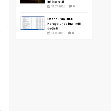
intihar etti
10.07.2026
0
İstanbul’da D100
Karayolunda hız limiti
değişti
13.11.2025
0
z
k