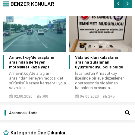
BENZER KONULAR
Arnavutköy’de araçların
Vidaladıkları kalasların
arasından ilerleyen
arasına zulalanan
motosiklet kaza yaptı
uyuşturucuyu polis buldu
Arnavutköy’de araçların
İstanbul’un Arnavutköy
arasından ilerleyen motosiklet
ilçesinde bir eve düzenlenen
sürücüsü kazaya karışarak yola
operasyonda vidalanan
savruldu....
kalasların arasında...
02.08.2026
308
04.08.2026
245
Kategoride Öne Çıkanlar