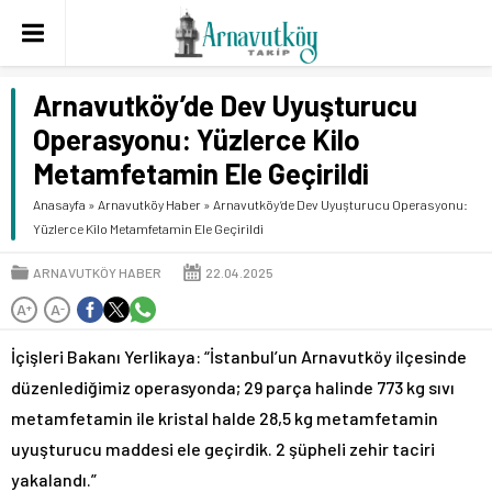
Arnavutköy’de Dev Uyuşturucu
Operasyonu: Yüzlerce Kilo
Metamfetamin Ele Geçirildi
Anasayfa
»
Arnavutköy Haber
»
Arnavutköy’de Dev Uyuşturucu Operasyonu:
Yüzlerce Kilo Metamfetamin Ele Geçirildi
ARNAVUTKÖY HABER
22.04.2025
A
A
+
-
İçişleri Bakanı Yerlikaya: “İstanbul’un Arnavutköy ilçesinde
düzenlediğimiz operasyonda; 29 parça halinde 773 kg sıvı
metamfetamin ile kristal halde 28,5 kg metamfetamin
uyuşturucu maddesi ele geçirdik. 2 şüpheli zehir taciri
yakalandı.”