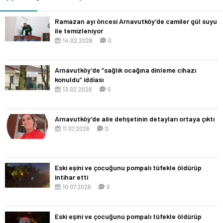
Ramazan ayı öncesi Arnavutköy’de camiler gül suyu
ile temizleniyor
14.02.2026
0
Arnavutköy’de “sağlık ocağına dinleme cihazı
konuldu” iddiası
13.02.2026
0
Arnavutköy’de aile dehşetinin detayları ortaya çıktı
11.07.2026
0
Eski eşini ve çocuğunu pompalı tüfekle öldürüp
intihar etti
10.07.2026
0
Eski eşini ve çocuğunu pompalı tüfekle öldürüp