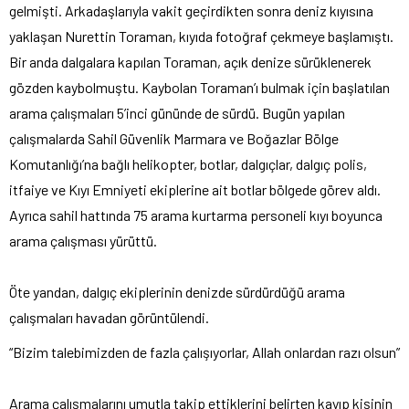
gelmişti. Arkadaşlarıyla vakit geçirdikten sonra deniz kıyısına
yaklaşan Nurettin Toraman, kıyıda fotoğraf çekmeye başlamıştı.
Bir anda dalgalara kapılan Toraman, açık denize sürüklenerek
gözden kaybolmuştu. Kaybolan Toraman’ı bulmak için başlatılan
arama çalışmaları 5’inci gününde de sürdü. Bugün yapılan
çalışmalarda Sahil Güvenlik Marmara ve Boğazlar Bölge
Komutanlığı’na bağlı helikopter, botlar, dalgıçlar, dalgıç polis,
itfaiye ve Kıyı Emniyeti ekiplerine ait botlar bölgede görev aldı.
Ayrıca sahil hattında 75 arama kurtarma personeli kıyı boyunca
arama çalışması yürüttü.
Öte yandan, dalgıç ekiplerinin denizde sürdürdüğü arama
çalışmaları havadan görüntülendi.
“Bizim talebimizden de fazla çalışıyorlar, Allah onlardan razı olsun”
Arama çalışmalarını umutla takip ettiklerini belirten kayıp kişinin