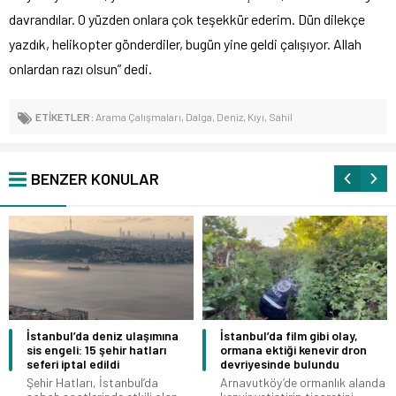
davrandılar. O yüzden onlara çok teşekkür ederim. Dün dilekçe
yazdık, helikopter gönderdiler, bugün yine geldi çalışıyor. Allah
onlardan razı olsun” dedi.
ETİKETLER:
Arama Çalışmaları
,
Dalga
,
Deniz
,
Kıyı
,
Sahil
BENZER KONULAR
İstanbul’da deniz ulaşımına
İstanbul’da film gibi olay,
sis engeli: 15 şehir hatları
ormana ektiği kenevir dron
seferi iptal edildi
devriyesinde bulundu
Şehir Hatları, İstanbul’da
Arnavutköy’de ormanlık alanda