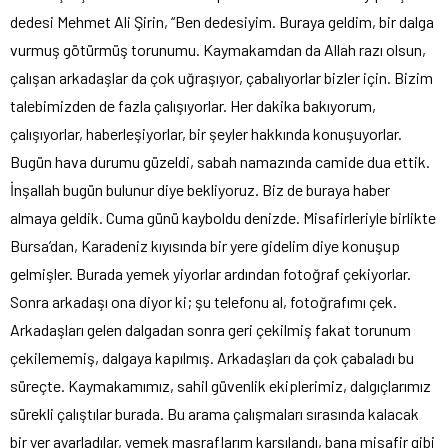
dedesi Mehmet Ali Şirin, “Ben dedesiyim. Buraya geldim, bir dalga
vurmuş götürmüş torunumu. Kaymakamdan da Allah razı olsun,
çalışan arkadaşlar da çok uğraşıyor, çabalıyorlar bizler için. Bizim
talebimizden de fazla çalışıyorlar. Her dakika bakıyorum,
çalışıyorlar, haberleşiyorlar, bir şeyler hakkında konuşuyorlar.
Bugün hava durumu güzeldi, sabah namazında camide dua ettik.
İnşallah bugün bulunur diye bekliyoruz. Biz de buraya haber
almaya geldik. Cuma günü kayboldu denizde. Misafirleriyle birlikte
Bursa’dan, Karadeniz kıyısında bir yere gidelim diye konuşup
gelmişler. Burada yemek yiyorlar ardından fotoğraf çekiyorlar.
Sonra arkadaşı ona diyor ki; şu telefonu al, fotoğrafımı çek.
Arkadaşları gelen dalgadan sonra geri çekilmiş fakat torunum
çekilememiş, dalgaya kapılmış. Arkadaşları da çok çabaladı bu
süreçte. Kaymakamımız, sahil güvenlik ekiplerimiz, dalgıçlarımız
sürekli çalıştılar burada. Bu arama çalışmaları sırasında kalacak
bir yer ayarladılar, yemek masraflarım karşılandı, bana misafir gibi