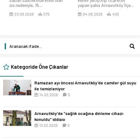
sabah saatlerinde etkili olan
kenvir yetiştirip ticaretini
sis nedeniyle, 15...
yapan şahıs Arnavutköy İlçe...
03.08.2026
575
04.08.2026
405
Kategoride Öne Çıkanlar
Ramazan ayı öncesi Arnavutköy’de camiler gül suyu
ile temizleniyor
14.02.2026
0
Arnavutköy’de “sağlık ocağına dinleme cihazı
konuldu” iddiası
13.02.2026
0