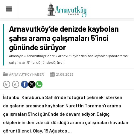
Arnavutköy’de denizde kaybolan
şahsı arama çalışmaları 5’inci
gününde sürüyor
Anasayfa
»
Arnavutköy Haber
»
Arnavutköy’de denizde kaybolan şahsı arama
çalışmaları 5’inci gününde sürüyor
ARNAVUTKÖY HABER
21.08.2025
A
A
+
-
İstanbul Karaburun Sahili’nde fotoğraf çekmek isterken
dalgaların arasında kaybolan Nurettin Toraman’ı arama
çalışmaları 5’inci gününde de devam ediyor. Dalgıç
ekiplerinin denizde sürdürdüğü arama çalışmaları havadan
görüntülendi. Olay, 15 Ağustos …