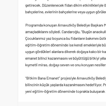
getirecek. Düzenlenecek fidan dikim etkinlikleriyle öğr
bahçelerine, evlerinin bahçelerine veya uygun görülen
Programda konuşan Arnavutköy Belediye Başkanı Mus
amaçladıklarını söyledi. Candaroğlu, “Bugün anaokull
Çocuklarımız yaz boyunca bu fidanların bakımını üstl
eğitim-öğretim döneminde ise kendi emekleriyle büyüt
uygun gördükleri alanlara dikerek doğaya kalıcı bir 
emanet bilinci kazanmasını ve büyüttüğü bitkiyi yıl
kıymetli miras, doğayı seven ve onu koruyan nesiller o
“Bitkim Bana Emanet” projesiyle Arnavutköy Belediy
bilincinin küçük yaşlarda kazanılmasını hedefliyor. P
yeni eğitim-öğretim döneminde toprakla buluşarak 