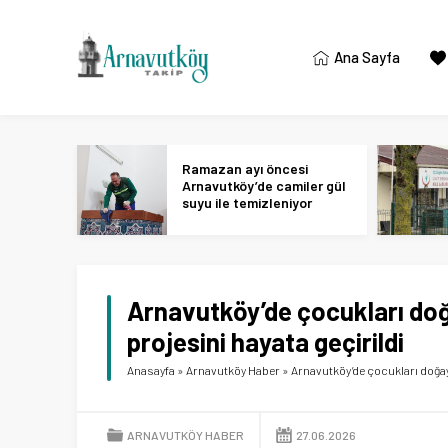
Ana Sayfa
Ramazan ayı öncesi
Arnavutköy’de camiler gül
suyu ile temizleniyor
Arnavutköy’de çocukları do
projesini hayata geçirildi
Anasayfa
»
Arnavutköy Haber
»
Arnavutköy’de çocukları doğay
ARNAVUTKÖY HABER
27.06.2026