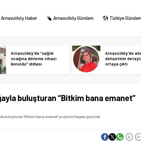
Arnavutköy Haber
Arnavutköy Gündem
Türkiye Günde
Arnavutköy’de “sağlık
Arnavutköy’de ail
ocağına dinleme cihazı
dehşetinin detayl
konuldu” iddiası
ortaya çıktı
ğayla buluşturan “Bitkim bana emanet”
la buluşturan “Bitkim bana emanet” projesini hayata geçirildi
A
A
-