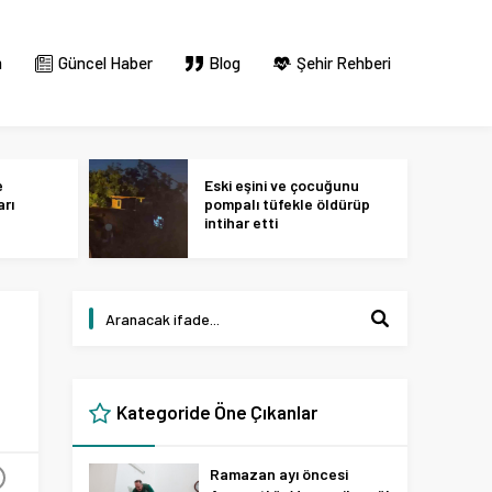
m
Güncel Haber
Blog
Şehir Rehberi
e
Eski eşini ve çocuğunu
arı
pompalı tüfekle öldürüp
intihar etti
Kategoride Öne Çıkanlar
Ramazan ayı öncesi
+