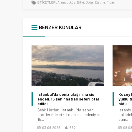
ETİKETLER:
Arnavutköy
,
Bitki
,
Doğa
,
Eğitim
,
Fidan
BENZER KONULAR
İstanbul’da deniz ulaşımına sis
Kuzey 
engeli: 15 şehir hatları seferi iptal
yüklü t
edildi
oldu
Şehir Hatları, İstanbul’da sabah
İstanbu
saatlerinde etkili olan sis nedeniyle,
halindek
15...
saman..
03.08.2026
632
08.0