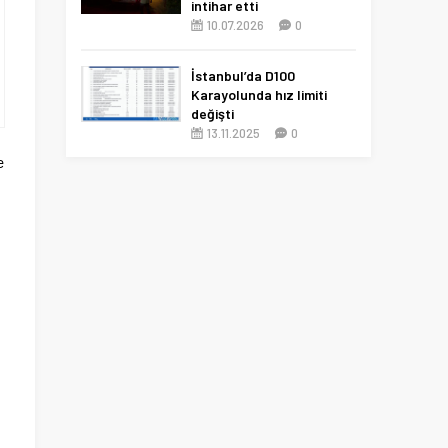
intihar etti
10.07.2026
0
İstanbul’da D100
Karayolunda hız limiti
değişti
13.11.2025
0
e