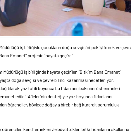
Müdürlüğü iş birliğiyle çocukların doğa sevgisini pekiştirmek ve çevr
Bana Emanet” projesini hayata geçirdi.
im Müdürlüğü iş birliğinde hayata geçirilen “Bitkim Bana Emanet”
yaşta doğa sevgisi ve çevre bilinci kazanması hedefleniyor.
dağıtılarak yaz tatili boyunca bu fidanların bakımını üstlenmeleri
 emanet edildi. Ailelerinin desteğiyle yaz boyunca fidanlarını
olan öğrenciler, böylece doğayla birebir bağ kurarak sorumluluk
ğrenciler, kendi emekleriyle büyüttükleri bitki fidanlarını okullarına