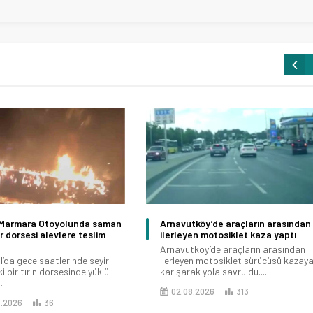
Marmara Otoyolunda saman
Arnavutköy’de araçların arasından
ır dorsesi alevlere teslim
ilerleyen motosiklet kaza yaptı
Arnavutköy’de araçların arasından
l’da gece saatlerinde seyir
ilerleyen motosiklet sürücüsü kazay
i bir tırın dorsesinde yüklü
karışarak yola savruldu....
.
02.08.2026
313
8.2026
36