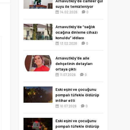
Arnavutköy’de camiler gül
suyu ile temizleniyor
14.02.2026
0
Arnavutköy’de “sağlık
ocağına dinleme cihazı
konuldu” iddiası
13.02.2026
0
Arnavutköy’de aile
dehşetinin detayları
ortaya çıktı
11.07.2026
0
Eski eşini ve çocuğunu
pompalı tüfekle öldürüp
intihar etti
10.07.2026
0
Eski eşini ve çocuğunu
pompalı tüfekle öldürüp