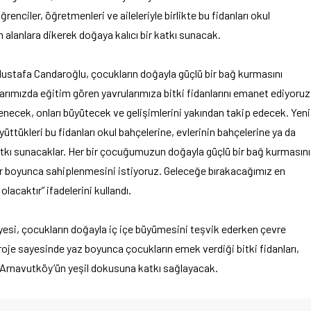
enciler, öğretmenleri ve aileleriyle birlikte bu fidanları okul
 alanlara dikerek doğaya kalıcı bir katkı sunacak.
tafa Candaroğlu, çocukların doğayla güçlü bir bağ kurmasını
arımızda eğitim gören yavrularımıza bitki fidanlarını emanet ediyoruz
enecek, onları büyütecek ve gelişimlerini yakından takip edecek. Yeni
tükleri bu fidanları okul bahçelerine, evlerinin bahçelerine ya da
katkı sunacaklar. Her bir çocuğumuzun doğayla güçlü bir bağ kurmasını
lar boyunca sahiplenmesini istiyoruz. Geleceğe bırakacağımız en
lacaktır” ifadelerini kullandı.
esi, çocukların doğayla iç içe büyümesini teşvik ederken çevre
roje sayesinde yaz boyunca çocukların emek verdiği bitki fidanları,
Arnavutköy’ün yeşil dokusuna katkı sağlayacak.