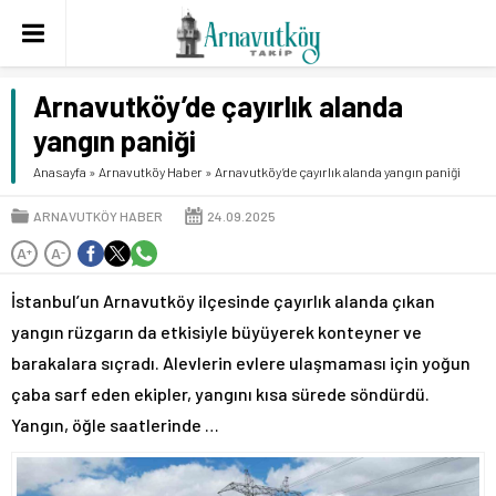
Arnavutköy’de çayırlık alanda
yangın paniği
Anasayfa
»
Arnavutköy Haber
»
Arnavutköy’de çayırlık alanda yangın paniği
ARNAVUTKÖY HABER
24.09.2025
A
A
+
-
İstanbul’un Arnavutköy ilçesinde çayırlık alanda çıkan
yangın rüzgarın da etkisiyle büyüyerek konteyner ve
barakalara sıçradı. Alevlerin evlere ulaşmaması için yoğun
çaba sarf eden ekipler, yangını kısa sürede söndürdü.
Yangın, öğle saatlerinde …