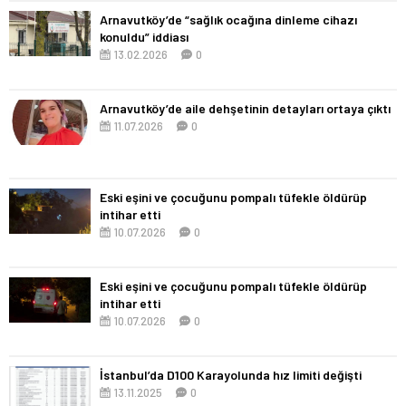
Arnavutköy’de “sağlık ocağına dinleme cihazı
konuldu” iddiası
13.02.2026
0
Arnavutköy’de aile dehşetinin detayları ortaya çıktı
11.07.2026
0
Eski eşini ve çocuğunu pompalı tüfekle öldürüp
intihar etti
10.07.2026
0
Eski eşini ve çocuğunu pompalı tüfekle öldürüp
intihar etti
10.07.2026
0
İstanbul’da D100 Karayolunda hız limiti değişti
13.11.2025
0