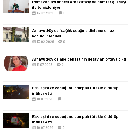
Ramazan ayı öncesi Arnavutköy’de camiler gül suyu
ile temizleniyor
14.02.2026
0
Arnavutköy’de “sağlık ocağına dinleme cihazı
konuldu” iddiası
13.02.2026
0
Arnavutköy’de aile dehşetinin detayları ortaya çıktı
11.07.2026
0
Eski eşini ve çocuğunu pompalı tüfekle öldürüp
intihar etti
10.07.2026
0
Eski eşini ve çocuğunu pompalı tüfekle öldürüp
intihar etti
10.07.2026
0