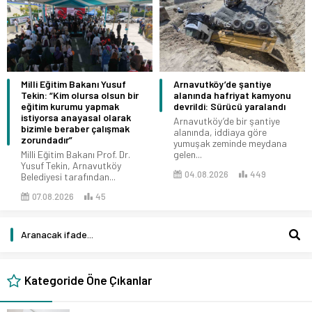
Milli Eğitim Bakanı Yusuf
Arnavutköy’de şantiye
Tekin: “Kim olursa olsun bir
alanında hafriyat kamyonu
eğitim kurumu yapmak
devrildi: Sürücü yaralandı
istiyorsa anayasal olarak
Arnavutköy’de bir şantiye
bizimle beraber çalışmak
alanında, iddiaya göre
zorundadır”
yumuşak zeminde meydana
Milli Eğitim Bakanı Prof. Dr.
gelen...
Yusuf Tekin, Arnavutköy
04.08.2026
449
Belediyesi tarafından...
07.08.2026
45
Kategoride Öne Çıkanlar