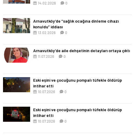
14.02.2026
0
Arnavutköy’de “sağlık ocağına dinleme cihazı
konuldu” iddiası
13.02.2026
0
Arnavutköy’de aile dehşetinin detayları ortaya çıktı
11.07.2026
0
Eski eşini ve çocuğunu pompalı tüfekle öldürüp
intihar etti
10.07.2026
0
Eski eşini ve çocuğunu pompalı tüfekle öldürüp
intihar etti
10.07.2026
0