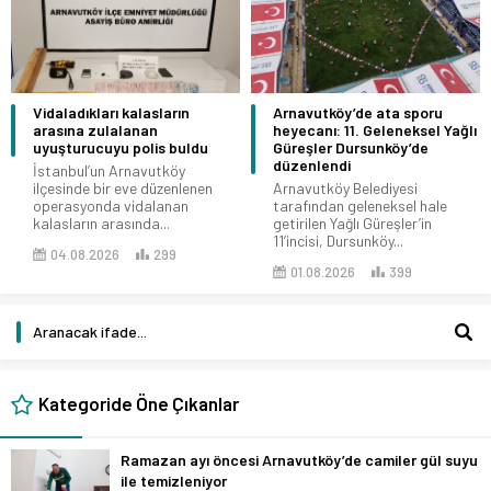
Vidaladıkları kalasların
Arnavutköy’de ata sporu
arasına zulalanan
heyecanı: 11. Geleneksel Yağlı
uyuşturucuyu polis buldu
Güreşler Dursunköy’de
düzenlendi
İstanbul’un Arnavutköy
ilçesinde bir eve düzenlenen
Arnavutköy Belediyesi
operasyonda vidalanan
tarafından geleneksel hale
kalasların arasında...
getirilen Yağlı Güreşler’in
11’incisi, Dursunköy...
04.08.2026
299
01.08.2026
399
Kategoride Öne Çıkanlar
Ramazan ayı öncesi Arnavutköy’de camiler gül suyu
ile temizleniyor