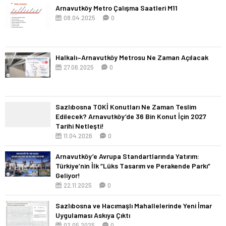
Arnavutköy Metro Çalışma Saatleri M11
08.04.2025
0
Halkalı–Arnavutköy Metrosu Ne Zaman Açılacak
27.06.2025
0
Sazlıbosna TOKİ Konutları Ne Zaman Teslim
Edilecek? Arnavutköy’de 36 Bin Konut İçin 2027
Tarihi Netleşti!
11.04.2026
0
Arnavutköy’e Avrupa Standartlarında Yatırım:
Türkiye’nin İlk “Lüks Tasarım ve Perakende Parkı”
Geliyor!
22.11.2025
0
Sazlıbosna ve Hacımaşlı Mahallelerinde Yeni İmar
Uygulaması Askıya Çıktı
02.05.2025
0