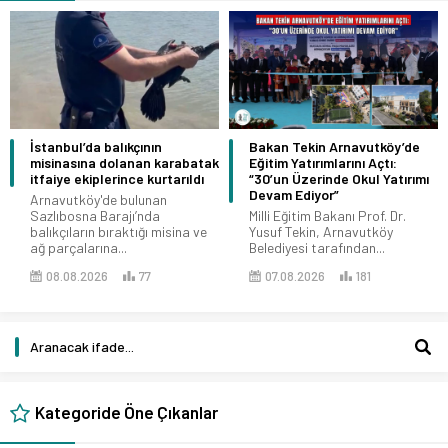
İstanbul’da balıkçının
Bakan Tekin Arnavutköy’de
misinasına dolanan karabatak
Eğitim Yatırımlarını Açtı:
itfaiye ekiplerince kurtarıldı
“30’un Üzerinde Okul Yatırımı
Devam Ediyor”
Arnavutköy'de bulunan
Sazlıbosna Barajı’nda
Milli Eğitim Bakanı Prof. Dr.
balıkçıların bıraktığı misina ve
Yusuf Tekin, Arnavutköy
ağ parçalarına...
Belediyesi tarafından...
08.08.2026
77
07.08.2026
181
Kategoride Öne Çıkanlar