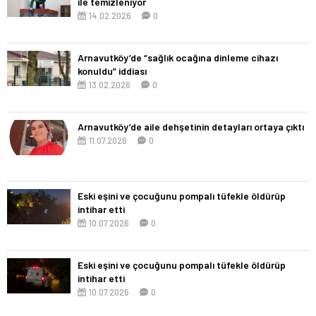
ile temizleniyor
14.02.2026
0
Arnavutköy’de “sağlık ocağına dinleme cihazı
konuldu” iddiası
13.02.2026
0
Arnavutköy’de aile dehşetinin detayları ortaya çıktı
11.07.2026
0
Eski eşini ve çocuğunu pompalı tüfekle öldürüp
intihar etti
10.07.2026
0
Eski eşini ve çocuğunu pompalı tüfekle öldürüp
intihar etti
10.07.2026
0