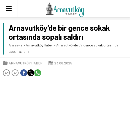
Arnavutköy’de bir gence sokak
ortasında sopalı saldırı
Anasayfa
»
Arnavutköy Haber
»
Arnavutköy’de bir gence sokak ortasında
sopalı saldırı
ARNAVUTKÖY HABER
23.06.2025
A
A
+
-