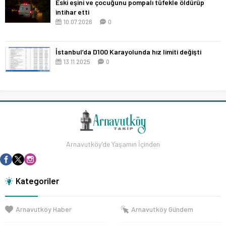
Eski eşini ve çocuğunu pompalı tüfekle öldürüp
intihar etti
10.07.2026
0
İstanbul’da D100 Karayolunda hız limiti değişti
13.11.2025
0
Arnavutköy'de Yaşamın İçinden
Kategoriler
Arnavutköy Haber
Arnavutköy Gündem