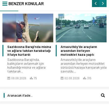
BENZER KONULAR
Sazlıbosna Barajı’nda misina
Arnavutköy’de araçların
ve ağlara takılan karabatağı
arasından ilerleyen
itfaiye kurtardı
motosiklet kaza yaptı
Sazlıbosna Barajı’nda,
Arnavutköy’de araçların
balıkçıların avlanmak için
arasından ilerleyen motosiklet
kullandığı misina ve ağlara
sürücüsü kazaya karışarak yola
takılarak...
savruldu....
08.08.2026
75
02.08.2026
315