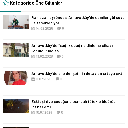
Kategoride Öne Çıkanlar
Ramazan ayı öncesi Arnavutköy’de camiler gül suyu
ile temizleniyor
14.02.2026
0
Arnavutköy’de “sağlık ocağına dinleme cihazı
konuldu” iddiası
13.02.2026
0
Arnavutköy’de aile dehşetinin detayları ortaya çıktı
11.07.2026
0
Eski eşini ve çocuğunu pompalı tüfekle öldürüp
intihar etti
10.07.2026
0