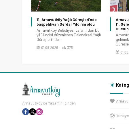
11. Arnavutköy Yağlı Güreşleri’nde
Arnavu
başpehlivan Serdar Yıldırım oldu
11. Gel
Dursun
Arnavutköy Belediyesi tarafından bu
yıl 11’incisi düzenlenen Geleneksel Yağlı
Arnavut
Güreşleri’nde...
geleneks
Güreşler
01.08.2026
375
01.08
Kateg
Arnavu
Arnavutköy'de Yaşamın İçinden
Türkiy