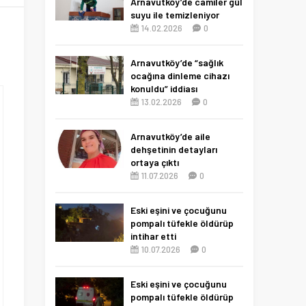
Arnavutköy’de camiler gül
suyu ile temizleniyor
14.02.2026
0
Arnavutköy’de “sağlık
ocağına dinleme cihazı
konuldu” iddiası
13.02.2026
0
Arnavutköy’de aile
dehşetinin detayları
ortaya çıktı
11.07.2026
0
Eski eşini ve çocuğunu
pompalı tüfekle öldürüp
intihar etti
10.07.2026
0
Eski eşini ve çocuğunu
pompalı tüfekle öldürüp