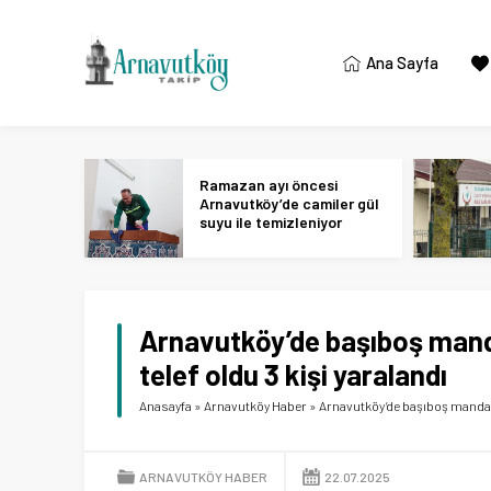
Ana Sayfa
Ramazan ayı öncesi
Arnavutköy’de camiler gül
suyu ile temizleniyor
Arnavutköy’de başıboş mand
telef oldu 3 kişi yaralandı
Anasayfa
»
Arnavutköy Haber
»
Arnavutköy’de başıboş manda z
ARNAVUTKÖY HABER
22.07.2025