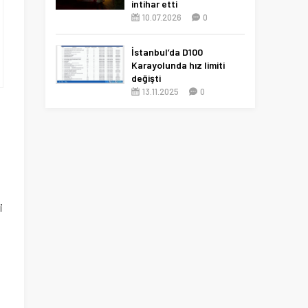
intihar etti
10.07.2026
0
İstanbul’da D100
Karayolunda hız limiti
değişti
13.11.2025
0
i