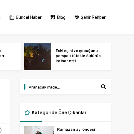
m
Güncel Haber
Blog
Şehir Rehberi
e
Eski eşini ve çocuğunu
arı
pompalı tüfekle öldürüp
intihar etti
Kategoride Öne Çıkanlar
Ramazan ayı öncesi
+