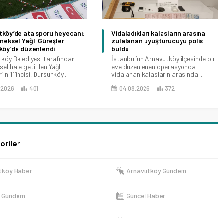
tköy’de ata sporu heyecanı:
Vidaladıkları kalasların arasına
eneksel Yağlı Güreşler
zulalanan uyuşturucuyu polis
köy’de düzenlendi
buldu
köy Belediyesi tarafından
İstanbul’un Arnavutköy ilçesinde bir
el hale getirilen Yağlı
eve düzenlenen operasyonda
’in 11’incisi, Dursunköy...
vidalanan kalasların arasında...
.2026
401
04.08.2026
372
oriler
tköy Haber
Arnavutköy Gündem
e Gündem
Güncel Haber