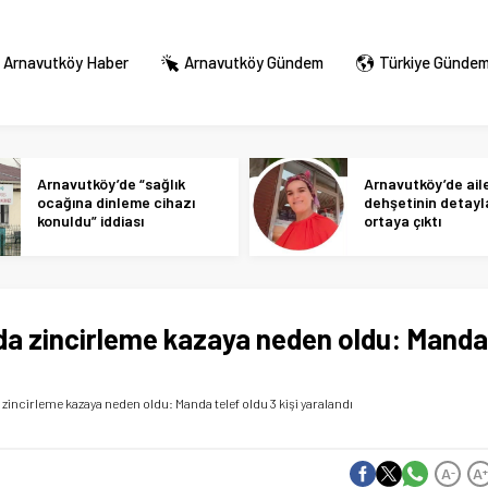
Arnavutköy Haber
Arnavutköy Gündem
Türkiye Günde
Arnavutköy’de “sağlık
Arnavutköy’de ail
ocağına dinleme cihazı
dehşetinin detayl
konuldu” iddiası
ortaya çıktı
a zincirleme kazaya neden oldu: Manda
incirleme kazaya neden oldu: Manda telef oldu 3 kişi yaralandı
A
A
-