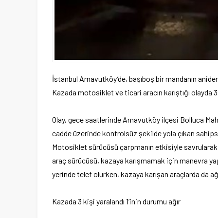
İstanbul Arnavutköy’de, başıboş bir mandanın aniden
Kazada motosiklet ve ticari aracın karıştığı olayda 3 
Olay, gece saatlerinde Arnavutköy ilçesi Bolluca Mah
cadde üzerinde kontrolsüz şekilde yola çıkan sahipsiz
Motosiklet sürücüsü çarpmanın etkisiyle savrularak ba
araç sürücüsü, kazaya karışmamak için manevra ya
yerinde telef olurken, kazaya karışan araçlarda da a
Kazada 3 kişi yaralandı 1’inin durumu ağır