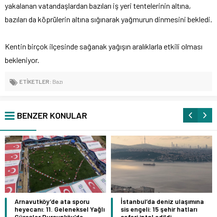
yakalanan vatandaşlardan bazıları iş yeri tentelerinin altına,
bazıları da köprülerin altına sığınarak yağmurun dinmesini bekledi.
Kentin birçok ilçesinde sağanak yağışın aralıklarla etkili olması
bekleniyor.
ETİKETLER:
Bazı
BENZER KONULAR
Arnavutköy’de ata sporu
İstanbul’da deniz ulaşımına
heyecanı: 11. Geleneksel Yağlı
sis engeli: 15 şehir hatları
Güreşler Dursunköy’de
seferi iptal edildi