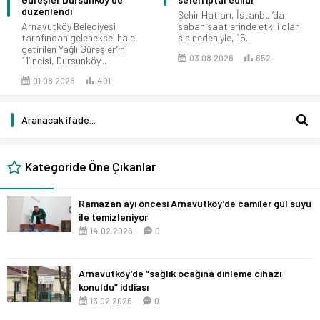
düzenlendi
Şehir Hatları, İstanbul’da
Arnavutköy Belediyesi
sabah saatlerinde etkili olan
tarafından geleneksel hale
sis nedeniyle, 15...
getirilen Yağlı Güreşler’in
03.08.2026
652
11’incisi, Dursunköy...
01.08.2026
401
Kategoride Öne Çıkanlar
Ramazan ayı öncesi Arnavutköy’de camiler gül suyu
ile temizleniyor
14.02.2026
0
Arnavutköy’de “sağlık ocağına dinleme cihazı
konuldu” iddiası
13.02.2026
0