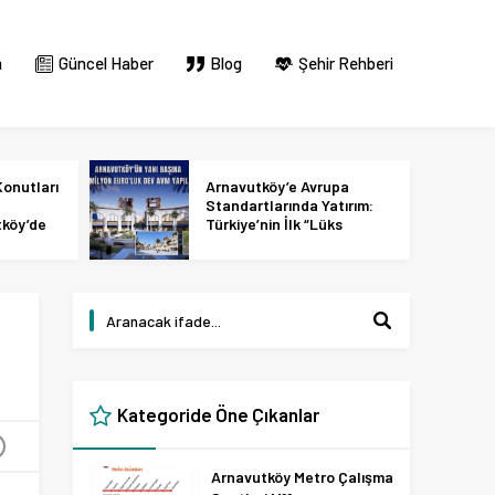
m
Güncel Haber
Blog
Şehir Rehberi
onutları
Arnavutköy’e Avrupa
Standartlarında Yatırım:
tköy’de
Türkiye’nin İlk “Lüks
 2027
Tasarım ve Perakende
Parkı” Geliyor!
Kategoride Öne Çıkanlar
+
Arnavutköy Metro Çalışma