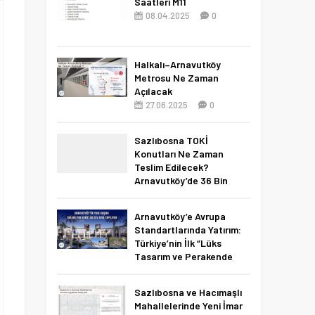
Saatleri M11
08.04.2025
0
Halkalı–Arnavutköy
Metrosu Ne Zaman
Açılacak
27.06.2025
0
Sazlıbosna TOKİ
Konutları Ne Zaman
Teslim Edilecek?
Arnavutköy’de 36 Bin
Konut İçin 2027 Tarihi
Netleşti!
Arnavutköy’e Avrupa
11.04.2026
0
Standartlarında Yatırım:
Türkiye’nin İlk “Lüks
Tasarım ve Perakende
Parkı” Geliyor!
22.11.2025
0
Sazlıbosna ve Hacımaşlı
Mahallelerinde Yeni İmar