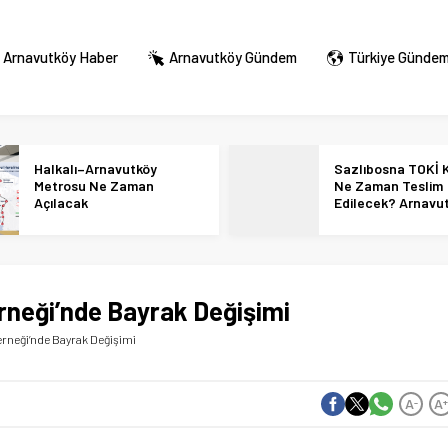
Arnavutköy Haber
Arnavutköy Gündem
Türkiye Günde
Halkalı–Arnavutköy
Sazlıbosna TOKİ K
Metrosu Ne Zaman
Ne Zaman Teslim
Açılacak
Edilecek? Arnavu
36 Bin Konut İçin
Tarihi Netleşti!
rneği’nde Bayrak Değişimi
rneği’nde Bayrak Değişimi
A
A
-