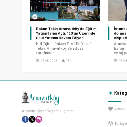
Bakan Tekin Arnavutköy’de Eğitim
İstanbu
Yatırımlarını Açtı: “30’un Üzerinde
dolanan
Okul Yatırımı Devam Ediyor”
ekipler
Milli Eğitim Bakanı Prof. Dr. Yusuf
Arnavut
Tekin, Arnavutköy Belediyesi
Barajı’n
tarafından...
ve ağ pa
07.08.2026
159
08.0
Kateg
Arnavu
Arnavutköy'de Yaşamın İçinden
Türkiy