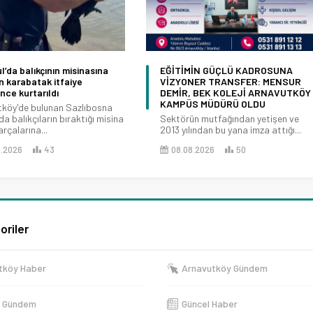
l’da balıkçının misinasına
EĞİTİMİN GÜÇLÜ KADROSUNA
 karabatak itfaiye
VİZYONER TRANSFER: MENSUR
ince kurtarıldı
DEMİR, BEK KOLEJİ ARNAVUTKÖY
KAMPÜS MÜDÜRÜ OLDU
köy'de bulunan Sazlıbosna
da balıkçıların bıraktığı misina
Sektörün mutfağından yetişen ve
rçalarına...
2013 yılından bu yana imza attığı...
8.2026
43
08.08.2026
50
oriler
tköy Haber
Arnavutköy Gündem
e Gündem
Güncel Haber