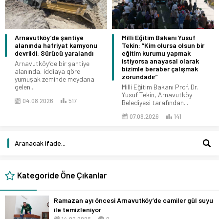
Arnavutköy’de şantiye
Milli Eğitim Bakanı Yusuf
alanında hafriyat kamyonu
Tekin: “Kim olursa olsun bir
devrildi: Sürücü yaralandı
eğitim kurumu yapmak
istiyorsa anayasal olarak
Arnavutköy’de bir şantiye
bizimle beraber çalışmak
alanında, iddiaya göre
zorundadır”
yumuşak zeminde meydana
gelen...
Milli Eğitim Bakanı Prof. Dr.
Yusuf Tekin, Arnavutköy
04.08.2026
517
Belediyesi tarafından...
07.08.2026
141
Kategoride Öne Çıkanlar
Ramazan ayı öncesi Arnavutköy’de camiler gül suyu
ile temizleniyor
14.02.2026
0