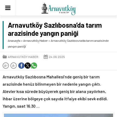
Arnavutköy Sazlıbosna’da tarım
arazisinde yangın paniği
Anasayfa
»
Arnavutköy Haber
»
Arnavutköy Sazlıbosna’da tarım arazisinde
yangın paniği
ARNAVUTKÖY HABER
24.06.2025
A
A
+
-
Arnavutköy Sazlıbosna Mahallesi’nde geniş bir tarım
arazisinde henüz bilinmeyen bir nedenle yangın çıktı.
Alevler kısa sürede büyüyerek geniş bir alana yayılırken,
ihbar üzerine bölgeye çok sayıda itfaiye ekibi sevk edildi.
Yangın, saat 16.30 …