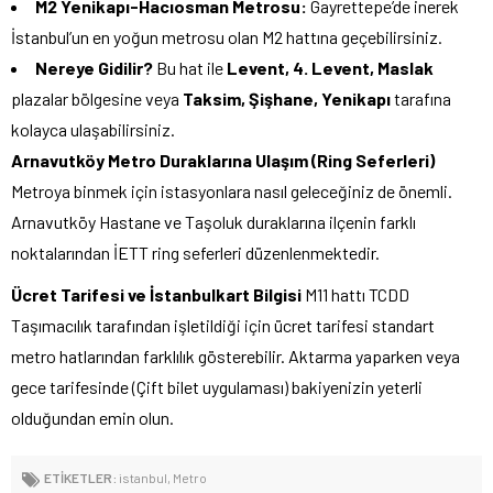
M2 Yenikapı-Hacıosman Metrosu:
Gayrettepe’de inerek
İstanbul’un en yoğun metrosu olan M2 hattına geçebilirsiniz.
Nereye Gidilir?
Bu hat ile
Levent, 4. Levent, Maslak
plazalar bölgesine veya
Taksim, Şişhane, Yenikapı
tarafına
kolayca ulaşabilirsiniz.
Arnavutköy Metro Duraklarına Ulaşım (Ring Seferleri)
Metroya binmek için istasyonlara nasıl geleceğiniz de önemli.
Arnavutköy Hastane ve Taşoluk duraklarına ilçenin farklı
noktalarından İETT ring seferleri düzenlenmektedir.
Ücret Tarifesi ve İstanbulkart Bilgisi
M11 hattı TCDD
Taşımacılık tarafından işletildiği için ücret tarifesi standart
metro hatlarından farklılık gösterebilir. Aktarma yaparken veya
gece tarifesinde (Çift bilet uygulaması) bakiyenizin yeterli
olduğundan emin olun.
ETİKETLER:
istanbul
,
Metro