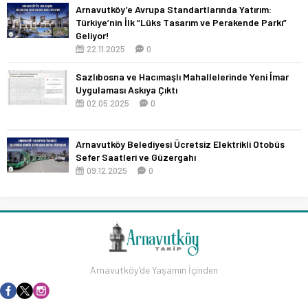
Arnavutköy’e Avrupa Standartlarında Yatırım:
Türkiye’nin İlk “Lüks Tasarım ve Perakende Parkı”
Geliyor!
22.11.2025
0
Sazlıbosna ve Hacımaşlı Mahallelerinde Yeni İmar
Uygulaması Askıya Çıktı
02.05.2025
0
Arnavutköy Belediyesi Ücretsiz Elektrikli Otobüs
Sefer Saatleri ve Güzergahı
09.12.2025
0
Arnavutköy'de Yaşamın İçinden