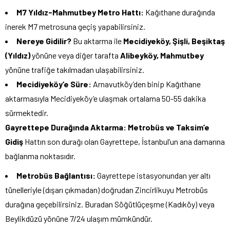
M7 Yıldız-Mahmutbey Metro Hattı:
Kağıthane durağında
inerek M7 metrosuna geçiş yapabilirsiniz.
Nereye Gidilir?
Bu aktarma ile
Mecidiyeköy, Şişli, Beşiktaş
(Yıldız)
yönüne veya diğer tarafta
Alibeyköy, Mahmutbey
yönüne trafiğe takılmadan ulaşabilirsiniz.
Mecidiyeköy’e Süre:
Arnavutköy’den binip Kağıthane
aktarmasıyla Mecidiyeköy’e ulaşmak ortalama 50-55 dakika
sürmektedir.
Gayrettepe Durağında Aktarma: Metrobüs ve Taksim’e
Gidiş
Hattın son durağı olan Gayrettepe, İstanbul’un ana damarına
bağlanma noktasıdır.
Metrobüs Bağlantısı:
Gayrettepe istasyonundan yer altı
tünelleriyle (dışarı çıkmadan) doğrudan Zincirlikuyu Metrobüs
durağına geçebilirsiniz. Buradan Söğütlüçeşme (Kadıköy) veya
Beylikdüzü yönüne 7/24 ulaşım mümkündür.