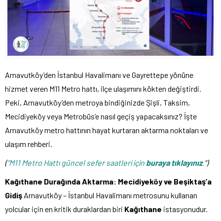
Arnavutköy’den İstanbul Havalimanı ve Gayrettepe yönüne
hizmet veren M11 Metro hattı, ilçe ulaşımını kökten değiştirdi.
Peki, Arnavutköy’den metroya bindiğinizde Şişli, Taksim,
Mecidiyeköy veya Metrobüs’e nasıl geçiş yapacaksınız? İşte
Arnavutköy metro hattının hayat kurtaran aktarma noktaları ve
ulaşım rehberi.
(
“M11 Metro Hattı güncel sefer saatleri için
buraya tıklayınız
.
“)
Kağıthane Durağında Aktarma: Mecidiyeköy ve Beşiktaş’a
Gidiş
Arnavutköy – İstanbul Havalimanı metrosunu kullanan
yolcular için en kritik duraklardan biri
Kağıthane
istasyonudur.