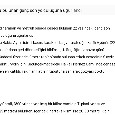
lü bulunan genç son yolculuğuna uğurlandı
dır aranan ve metruk binada cesedi bulunan 22 yaşındaki genç son
lculuğuna uğurlandı.
bia Aydın isimli kadın, karakola başvurarak oğlu Fatih Aydın’ın (22
ak bir daha geri dönmediğini bildirmişti. Geçtiğimiz pazar günü
ddesi üzerindeki metruk bir binada bulunan erkek cesedinin 9 aydır
enmişti. Aydın için Küçükçekmece’deki Halkalı Merkez Camii’nde cenaz
nleri katıldı. Yakınları Fatih’in tabutuna sarılarak gözyaşı döktü.
mii, 1890 yılında yapılmış bir kilise camidir. T-planlı yapısı ve
 29 metreyi bulurken, içerideki narteks kısmı ise 20,80 metrelik bir