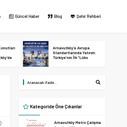
m
Güncel Haber
Blog
Şehir Rehberi
onutları
Arnavutköy’e Avrupa
Standartlarında Yatırım:
tköy’de
Türkiye’nin İlk “Lüks
 2027
Tasarım ve Perakende
Parkı” Geliyor!
Kategoride Öne Çıkanlar
Arnavutköy Metro Çalışma
+