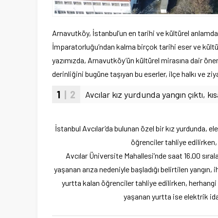
Arnavutköy, İstanbul’un en tarihi ve kültürel anlamd
İmparatorluğu’ndan kalma birçok tarihi eser ve kültü
yazımızda, Arnavutköy’ün kültürel mirasına dair öneml
derinliğini bugüne taşıyan bu eserler, ilçe halkı ve zi
1
| 2
Avcılar kız yurdunda yangın çıktı, kı
İstanbul Avcılar’da bulunan özel bir kız yurdunda, el
öğrenciler tahliye edilirken
Avcılar Üniversite Mahallesi’nde saat 16.00 sırala
yaşanan arıza nedeniyle başladığı belirtilen yangın, 
yurtta kalan öğrenciler tahliye edilirken, herhang
yaşanan yurtta ise elektrik id