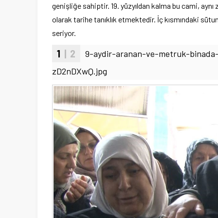
genişliğe sahiptir. 19. yüzyıldan kalma bu cami, aynı
olarak tarihe tanıklık etmektedir. İç kısmındaki sütu
seriyor.
1
| 2
9-aydir-aranan-ve-metruk-binada-
zD2nDXwQ.jpg