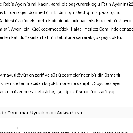
bia Aydın isimli kadın, karakola başvurarak oğlu Fatih Aydın’ın (22
ak bir daha geri dönmediğini bildirmişti. Geçtiğimiz pazar günü
ddesi üzerindeki metruk bir binada bulunan erkek cesedinin 9 aydır
enmişti. Aydın için Küçükçekmece’deki Halkalı Merkez Camii’nde cenaz
nleri katıldı. Yakınları Fatih’in tabutuna sarılarak gözyaşı döktü.
Arnavutköy’ün en zarif ve süslü çeşmelerinden biridir. Osmanlı
ik hem de tarihi açıdan büyük bir öneme sahiptir. Suyu besleyen
enin üzerindeki detaylı taş işçiliği de Osmanlı’nın zarif yapı
nde Yeni İmar Uygulaması Askıya Çıktı
hallelerini kapsayan bazı alanlarda, 3194 sayılı İmar Kanunu’nun 18.