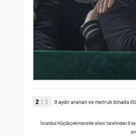
2
| 2
9 aydır aranan ve metruk binada ö
İstanbul Küçükçekmece’de ailesi tarafından 9 ay
yo