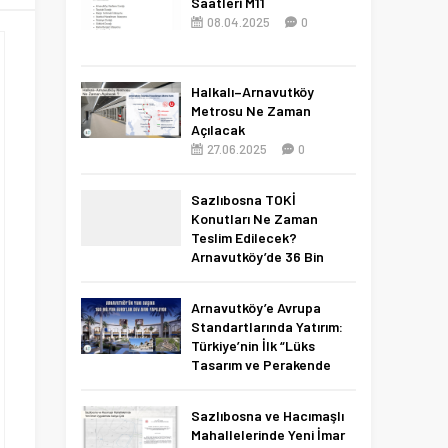
Saatleri M11
08.04.2025
0
Halkalı–Arnavutköy
Metrosu Ne Zaman
Açılacak
27.06.2025
0
Sazlıbosna TOKİ
Konutları Ne Zaman
Teslim Edilecek?
Arnavutköy’de 36 Bin
Konut İçin 2027 Tarihi
Netleşti!
Arnavutköy’e Avrupa
11.04.2026
0
Standartlarında Yatırım:
Türkiye’nin İlk “Lüks
Tasarım ve Perakende
Parkı” Geliyor!
22.11.2025
0
Sazlıbosna ve Hacımaşlı
Mahallelerinde Yeni İmar