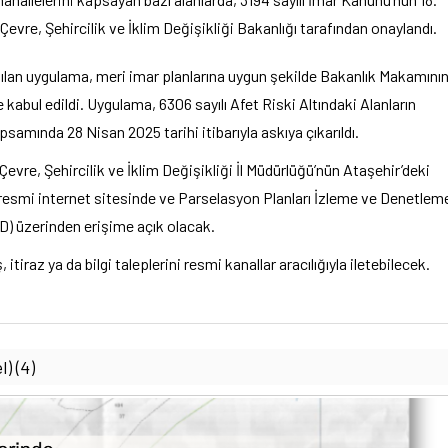
re, Şehircilik ve İklim Değişikliği Bakanlığı tarafından onaylandı.
apılan uygulama, meri imar planlarına uygun şekilde Bakanlık Makamını
e kabul edildi. Uygulama, 6306 sayılı Afet Riski Altındaki Alanların
mında 28 Nisan 2025 tarihi itibarıyla askıya çıkarıldı.
 Çevre, Şehircilik ve İklim Değişikliği İl Müdürlüğü’nün Ataşehir’deki
resmi internet sitesinde ve Parselasyon Planları İzleme ve Denetlem
) üzerinden erişime açık olacak.
itiraz ya da bilgi taleplerini resmi kanallar aracılığıyla iletebilecek.
) (4)