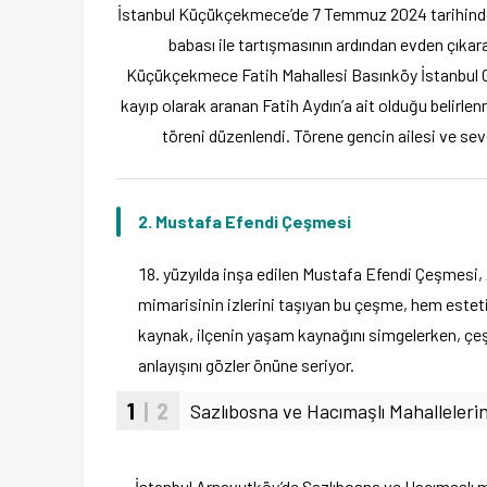
İstanbul Küçükçekmece’de 7 Temmuz 2024 tarihinde Ra
babası ile tartışmasının ardından evden çıkar
Küçükçekmece Fatih Mahallesi Basınköy İstanbul Ca
kayıp olarak aranan Fatih Aydın’a ait olduğu belirl
töreni düzenlendi. Törene gencin ailesi ve seve
2.
Mustafa Efendi Çeşmesi
yüzyılda inşa edilen Mustafa Efendi Çeşmesi, 
mimarisinin izlerini taşıyan bu çeşme, hem estet
kaynak, ilçenin yaşam kaynağını simgelerken, çeşm
anlayışını gözler önüne seriyor.
1
| 2
Sazlıbosna ve Hacımaşlı Mahalleleri
İstanbul Arnavutköy’de Sazlıbosna ve Hacımaşlı ma