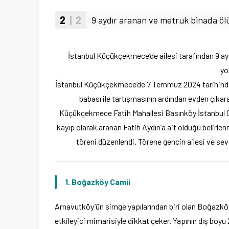
2
| 2
9 aydır aranan ve metruk binada ö
İstanbul Küçükçekmece’de ailesi tarafından 9 ay
yo
İstanbul Küçükçekmece’de 7 Temmuz 2024 tarihinde Ra
babası ile tartışmasının ardından evden çıkar
Küçükçekmece Fatih Mahallesi Basınköy İstanbul Ca
kayıp olarak aranan Fatih Aydın’a ait olduğu belirl
töreni düzenlendi. Törene gencin ailesi ve seve
1.
Boğazköy Camii
Arnavutköy’ün simge yapılarından biri olan Boğazköy Ca
etkileyici mimarisiyle dikkat çeker. Yapının dış boyu