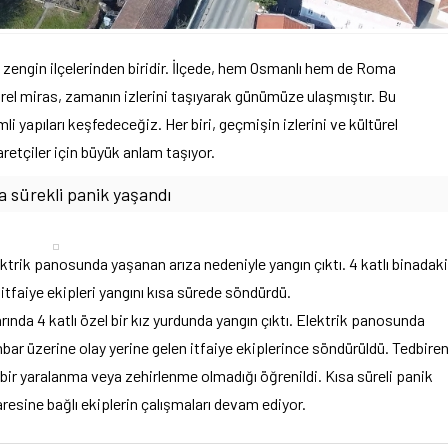
a zengin ilçelerinden biridir. İlçede, hem Osmanlı hem de Roma
rel miras, zamanın izlerini taşıyarak günümüze ulaşmıştır. Bu
i yapıları keşfedeceğiz. Her biri, geçmişin izlerini ve kültürel
yaretçiler için büyük anlam taşıyor.
sa sürekli panik yaşandı
ektrik panosunda yaşanan arıza nedeniyle yangın çıktı. 4 katlı binadaki
, itfaiye ekipleri yangını kısa sürede söndürdü.
rında 4 katlı özel bir kız yurdunda yangın çıktı. Elektrik panosunda
ihbar üzerine olay yerine gelen itfaiye ekiplerince söndürüldü. Tedbire
i bir yaralanma veya zehirlenme olmadığı öğrenildi. Kısa süreli panik
aresine bağlı ekiplerin çalışmaları devam ediyor.