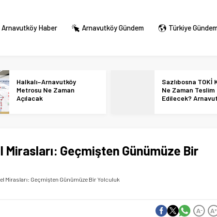
Arnavutköy Haber
Arnavutköy Gündem
Türkiye Günde
Halkalı–Arnavutköy
Sazlıbosna TOKİ K
Metrosu Ne Zaman
Ne Zaman Teslim
Açılacak
Edilecek? Arnavu
36 Bin Konut İçin
Tarihi Netleşti!
el Mirasları: Geçmişten Günümüze Bir
rel Mirasları: Geçmişten Günümüze Bir Yolculuk
A
A
-