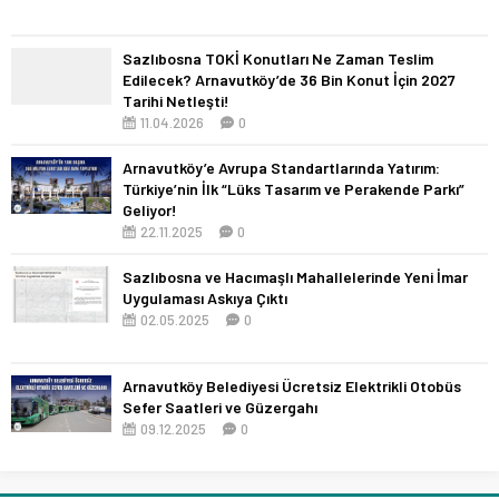
Sazlıbosna TOKİ Konutları Ne Zaman Teslim
Edilecek? Arnavutköy’de 36 Bin Konut İçin 2027
Tarihi Netleşti!
11.04.2026
0
Arnavutköy’e Avrupa Standartlarında Yatırım:
Türkiye’nin İlk “Lüks Tasarım ve Perakende Parkı”
Geliyor!
22.11.2025
0
Sazlıbosna ve Hacımaşlı Mahallelerinde Yeni İmar
Uygulaması Askıya Çıktı
02.05.2025
0
Arnavutköy Belediyesi Ücretsiz Elektrikli Otobüs
Sefer Saatleri ve Güzergahı
09.12.2025
0