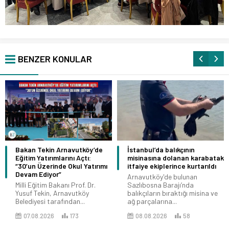
BENZER KONULAR
Bakan Tekin Arnavutköy’de
İstanbul’da balıkçının
Eğitim Yatırımlarını Açtı:
misinasına dolanan karabatak
“30’un Üzerinde Okul Yatırımı
itfaiye ekiplerince kurtarıldı
Devam Ediyor”
Arnavutköy'de bulunan
Milli Eğitim Bakanı Prof. Dr.
Sazlıbosna Barajı’nda
Yusuf Tekin, Arnavutköy
balıkçıların bıraktığı misina ve
Belediyesi tarafından...
ağ parçalarına...
07.08.2026
173
08.08.2026
58