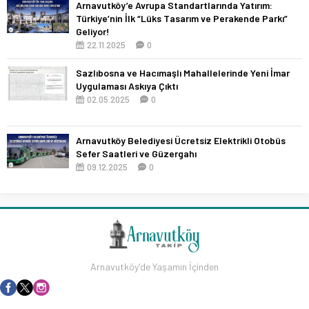
Arnavutköy’e Avrupa Standartlarında Yatırım:
Türkiye’nin İlk “Lüks Tasarım ve Perakende Parkı”
Geliyor!
22.11.2025
0
Sazlıbosna ve Hacımaşlı Mahallelerinde Yeni İmar
Uygulaması Askıya Çıktı
02.05.2025
0
Arnavutköy Belediyesi Ücretsiz Elektrikli Otobüs
Sefer Saatleri ve Güzergahı
09.12.2025
0
Arnavutköy'de Yaşamın İçinden