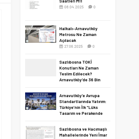
Saatleri M11
08.04.2025
0
Halkalı–Arnavutköy
Metrosu Ne Zaman
Açılacak
27.06.2025
0
Sazlıbosna TOKİ
Konutları Ne Zaman
Teslim Edilecek?
Arnavutköy’de 36 Bin
Konut İçin 2027 Tarihi
Netleşti!
Arnavutköy’e Avrupa
11.04.2026
0
Standartlarında Yatırım:
Türkiye’nin İlk “Lüks
Tasarım ve Perakende
Parkı” Geliyor!
22.11.2025
0
Sazlıbosna ve Hacımaşlı
Mahallelerinde Yeni İmar