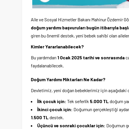
Aile ve Sosyal Hizmetler Bakanı Mahinur Özdemir Gökta
doğum yardımı başvuruları bugün itibarıyla başl
giren bu önemli destek, yeni bebek sahibi olan aile
Kimler Yararlanabilecek?
Bu yardımdan
1 Ocak 2025 tarihi ve sonrasında
ca
faydalanabilecek.
Doğum Yardımı Miktarları Ne Kadar?
Devletimiz, yeni doğan bebeklerimiz için aşağıdaki 
İlk çocuk için:
Tek seferlik
5.000 TL
doğum yar
İkinci çocuk için:
Doğumun gerçekleştiği aydan 
1.500 TL
destek.
Üçüncü ve sonraki çocuklar için:
Doğumun ger