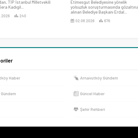
an, TİP İstanbul Milletvekili
Etimesgut Belediyesine yönelik
era Kadıgil...
yolsuzluk soruşturmasında gözaltın
alınan Belediye Başkanı Erdal...
8.2026
240
02.08.2026
676
oriler
tköy Haber
Arnavutköy Gündem
e Gündem
Güncel Haber
Şehir Rehberi