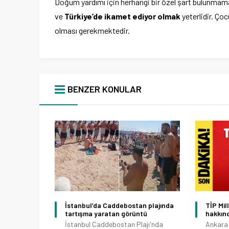
Doğum yardımı için herhangi bir özel şart bulunmam
ve
Türkiye’de ikamet ediyor olmak
yeterlidir. Ç
olması gerekmektedir.
BENZER KONULAR
İstanbul’da Caddebostan plajında
TİP Mil
tartışma yaratan görüntü
hakkınd
İstanbul Caddebostan Plajı'nda
Ankara 