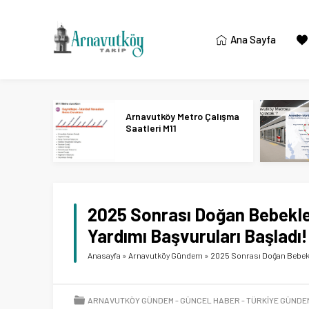
Ana Sayfa
Arnavutköy Metro Çalışma
Saatleri M11
2025 Sonrası Doğan Bebekl
Yardımı Başvuruları Başladı!
Anasayfa
»
Arnavutköy Gündem
»
2025 Sonrası Doğan Bebekl
ARNAVUTKÖY GÜNDEM
GÜNCEL HABER
TÜRKIYE GÜNDE