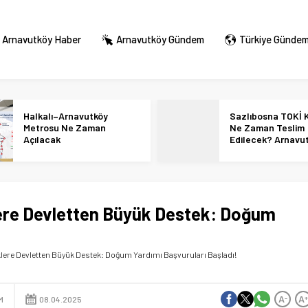
Arnavutköy Haber
Arnavutköy Gündem
Türkiye Günde
Halkalı–Arnavutköy
Sazlıbosna TOKİ K
Metrosu Ne Zaman
Ne Zaman Teslim
Açılacak
Edilecek? Arnavu
36 Bin Konut İçin
Tarihi Netleşti!
ere Devletten Büyük Destek: Doğum
ere Devletten Büyük Destek: Doğum Yardımı Başvuruları Başladı!
A
A
-
M
08.04.2025