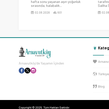
hafta sonu yaşanan aşırı yoğunluk
tarafınd
sırasında, kalabalık...
Saliha S
02.08.2026
601
02.0
Kateg
Arnavu
Arnavutköy'de Yaşamın İçinden
Türkiy
Blog
Copyright © 2025. Tüm Hakları Saklıdır.