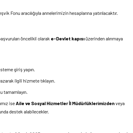
k Fonu aracılığıyla annelerimizin hesaplarına yatırılacaktır.
şvuruları öncelikli olarak
e-Devlet kapısı
üzerinden alınmaya
isteme giriş yapın.
rak ilgili hizmete tıklayın.
uzu tamamlayın.
ımız ise
Aile ve Sosyal Hizmetler İl Müdürlüklerimizden
veya
da destek alabilecekler.