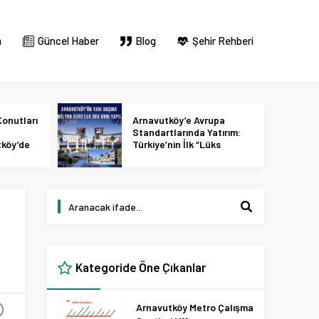
m
Güncel Haber
Blog
Şehir Rehberi
onutları
Arnavutköy’e Avrupa
Standartlarında Yatırım:
tköy’de
Türkiye’nin İlk “Lüks
 2027
Tasarım ve Perakende
Parkı” Geliyor!
Kategoride Öne Çıkanlar
Arnavutköy Metro Çalışma
+