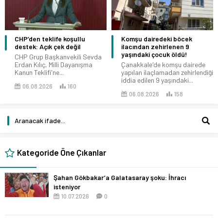
CHP’den teklife koşullu
Komşu dairedeki böcek
destek: Açık çek değil
ilacından zehirlenen 9
yaşındaki çocuk öldü!
CHP Grup Başkanvekili Sevda
Erdan Kılıç, Milli Dayanışma
Çanakkale'de komşu dairede
Kanun Teklifi'ne...
yapılan ilaçlamadan zehirlendiği
iddia edilen 9 yaşındaki...
06.08.2026
160
06.08.2026
158
Kategoride Öne Çıkanlar
Şahan Gökbakar’a Galatasaray şoku: İhracı
isteniyor
10.07.2026
0