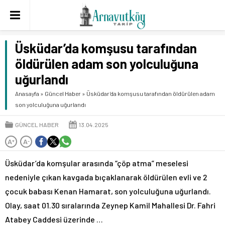
Üsküdar’da komşusu tarafından
öldürülen adam son yolculuğuna
uğurlandı
Anasayfa
»
Güncel Haber
»
Üsküdar’da komşusu tarafından öldürülen adam
son yolculuğuna uğurlandı
GÜNCEL HABER
13.04.2025
A
A
+
-
Üsküdar’da komşular arasında “çöp atma” meselesi
nedeniyle çıkan kavgada bıçaklanarak öldürülen evli ve 2
çocuk babası Kenan Hamarat, son yolculuğuna uğurlandı.
Olay, saat 01.30 sıralarında Zeynep Kamil Mahallesi Dr. Fahri
Atabey Caddesi üzerinde …