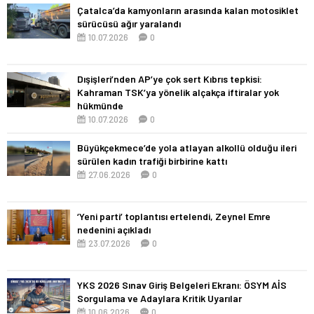
Çatalca’da kamyonların arasında kalan motosiklet
sürücüsü ağır yaralandı
10.07.2026
0
Dışişleri’nden AP’ye çok sert Kıbrıs tepkisi:
Kahraman TSK’ya yönelik alçakça iftiralar yok
hükmünde
10.07.2026
0
Büyükçekmece’de yola atlayan alkollü olduğu ileri
sürülen kadın trafiği birbirine kattı
27.06.2026
0
‘Yeni parti’ toplantısı ertelendi, Zeynel Emre
nedenini açıkladı
23.07.2026
0
YKS 2026 Sınav Giriş Belgeleri Ekranı: ÖSYM AİS
Sorgulama ve Adaylara Kritik Uyarılar
10.06.2026
0