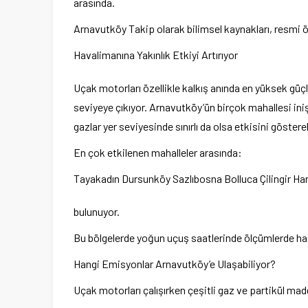
arasında.
Arnavutköy Takip olarak bilimsel kaynakları, resmi öl
Havalimanına Yakınlık Etkiyi Artırıyor
Uçak motorları özellikle kalkış anında en yüksek güç
seviyeye çıkıyor. Arnavutköy’ün birçok mahallesi iniş
gazlar yer seviyesinde sınırlı da olsa etkisini göstereb
En çok etkilenen mahalleler arasında:
Tayakadın Dursunköy Sazlıbosna Bolluca Çilingir Hara
bulunuyor.
Bu bölgelerde yoğun uçuş saatlerinde ölçümlerde hafi
Hangi Emisyonlar Arnavutköy’e Ulaşabiliyor?
Uçak motorları çalışırken çeşitli gaz ve partikül mad