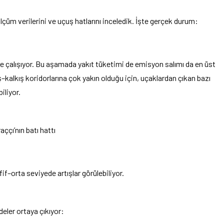
çüm verilerini ve uçuş hatlarını inceledik. İşte gerçek durum:
le çalışıyor. Bu aşamada yakıt tüketimi de emisyon salımı da en üst
–kalkış koridorlarına çok yakın olduğu için, uçaklardan çıkan bazı
iliyor.
ççı’nın batı hattı
f–orta seviyede artışlar görülebiliyor.
deler ortaya çıkıyor: