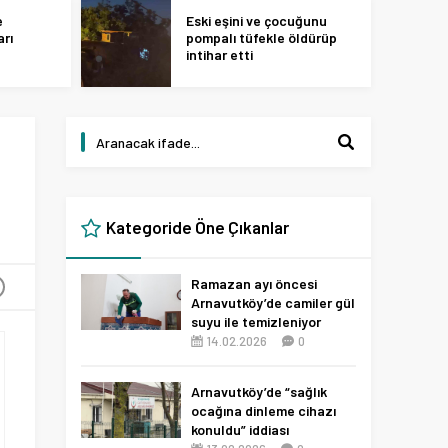
e
Eski eşini ve çocuğunu
arı
pompalı tüfekle öldürüp
intihar etti
Kategoride Öne Çıkanlar
Ramazan ayı öncesi
+
Arnavutköy’de camiler gül
suyu ile temizleniyor
14.02.2026
0
Arnavutköy’de “sağlık
ocağına dinleme cihazı
konuldu” iddiası