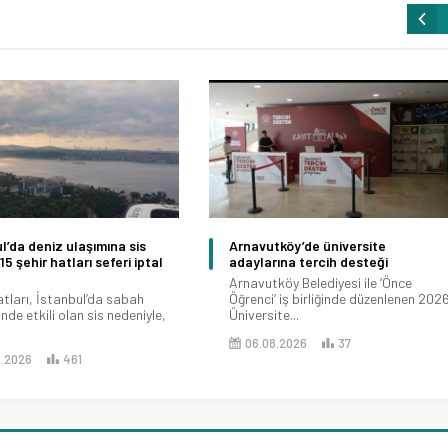
l’da deniz ulaşımına sis
Arnavutköy’de üniversite
15 şehir hatları seferi iptal
adaylarına tercih desteği
Arnavutköy Belediyesi ile ‘Önce
atları, İstanbul’da sabah
Öğrenci’ iş birliğinde düzenlenen 202
nde etkili olan sis nedeniyle,
Üniversite...
06.08.2026
37
8.2026
461