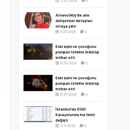
13.02.2026
0
Arnavutköy’de aile
dehşetinin detayları
ortaya çıktı
11.07.2026
0
Eski eşini ve çocuğunu
pompalı tüfekle öldürüp
intihar etti
10.07.2026
0
Eski eşini ve çocuğunu
pompalı tüfekle öldürüp
intihar etti
10.07.2026
0
İstanbul’da D100
Karayolunda hız limiti
değişti
13.11.2025
0