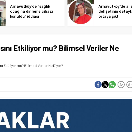
Arnavutköy’de “sağlık
Arnavutköy’de ail
ocağına dinleme cihazı
dehşetinin detayl
konuldu” iddiası
ortaya çıktı
nı Etkiliyor mu? Bilimsel Veriler Ne
 Etkiliyor mu? Bilimsel Veriler Ne Diyor?
A
A
-