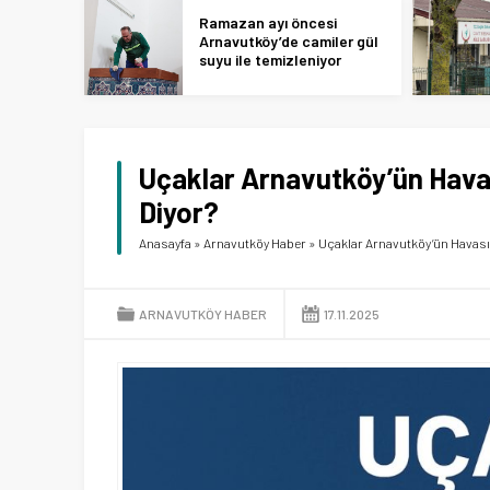
Ramazan ayı öncesi
Arnavutköy’de camiler gül
suyu ile temizleniyor
Uçaklar Arnavutköy’ün Havası
Diyor?
Anasayfa
»
Arnavutköy Haber
»
Uçaklar Arnavutköy’ün Havasını
ARNAVUTKÖY HABER
17.11.2025