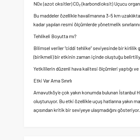
NOx (azot oksitler) CO₂ (karbondioksit) Uçucu organik
Bu maddeler özellikle havalimanına 3–5 km uzaklıktaki
kadar yapılan resmi ölçümlerde yönetmelik sınırlarını
Tehlikeli Boyutta mı?
Bilimsel veriler “ciddi tehlike” seviyesinde bir kirli
(birikmeli) bir etkinin zaman içinde oluştuğu belirtiliy
Yetkililerin düzenli hava kalitesi ölçümleri yaptığı ve 
Etki Var Ama Sınırlı
Arnavutköy’e çok yakın konumda bulunan İstanbul Hav
oluşturuyor. Bu etki özellikle uçuş hatlarına yakın m
açısından kritik bir seviyeye ulaşmadığını gösteriyor.