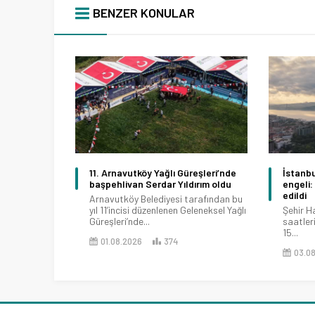
BENZER KONULAR
11. Arnavutköy Yağlı Güreşleri’nde
İstanbu
başpehlivan Serdar Yıldırım oldu
engeli: 
edildi
Arnavutköy Belediyesi tarafından bu
yıl 11’incisi düzenlenen Geleneksel Yağlı
Şehir H
Güreşleri’nde...
saatleri
15...
01.08.2026
374
03.0