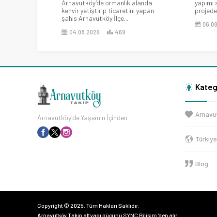
Arnavutköy’de ormanlık alanda
yapımı 
kenvir yetiştirip ticaretini yapan
projede.
şahıs Arnavutköy İlçe...
06.0
04.08.2026
469
Kateg
Arnavu
Arnavutköy'de Yaşamın İçinden
Türkiy
Blog
Copyright © 2025. Tüm Hakları Saklıdır.
Arnavutköy Takip altyapı gücünü
SYNC Bilişim
'den alır.