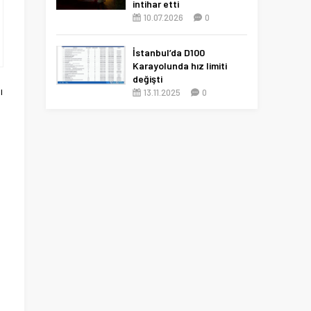
intihar etti
10.07.2026
0
İstanbul’da D100
Karayolunda hız limiti
değişti
ı
13.11.2025
0