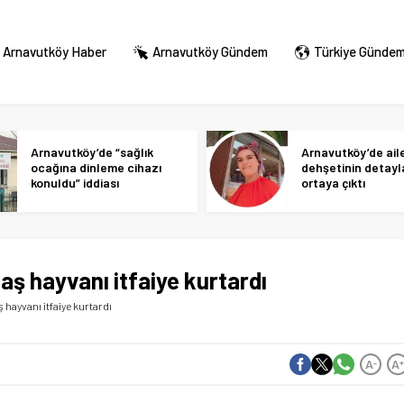
Arnavutköy Haber
Arnavutköy Gündem
Türkiye Günde
Arnavutköy’de “sağlık
Arnavutköy’de ail
ocağına dinleme cihazı
dehşetinin detayl
konuldu” iddiası
ortaya çıktı
ş hayvanı itfaiye kurtardı
hayvanı itfaiye kurtardı
A
A
-