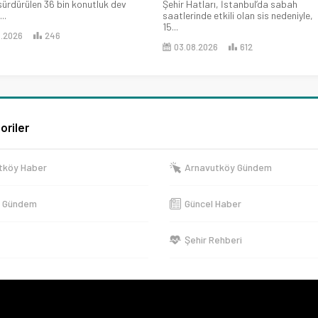
sürdürülen 36 bin konutluk dev
Şehir Hatları, İstanbul’da sabah
..
saatlerinde etkili olan sis nedeniyle,
15...
8.2026
246
03.08.2026
612
oriler
tköy Haber
Arnavutköy Gündem
e Gündem
Güncel Haber
Şehir Rehberi