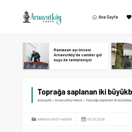
Ana Sayfa
Ramazan ayı öncesi
Arnavutköy’de camiler gül
suyu ile temizleniyor
Toprağa saplanan iki büyükba
Anasayfa
»
Arnavutköy Haber
»
Toprağa saplanan iki büyükbaş 
ARNAVUTKÖY HABER
05.07.2026