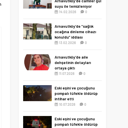
Arnavutköy’de camiler gül
n
suyu ile temizleniyor
14.02.2026
0
Arnavutköy’de “sağlık
ocağına dinleme cihazı
konuldu” iddiası
13.02.2026
0
Arnavutköy’de aile
dehşetinin detayları
ortaya çıktı
11.07.2026
0
Eski eşini ve çocuğunu
pompalı tüfekle öldürüp
intihar etti
10.07.2026
0
Eski eşini ve çocuğunu
pompalı tüfekle öldürüp