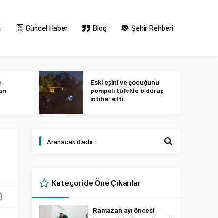
m
Güncel Haber
Blog
Şehir Rehberi
e
Eski eşini ve çocuğunu
arı
pompalı tüfekle öldürüp
intihar etti
Kategoride Öne Çıkanlar
+
Ramazan ayı öncesi