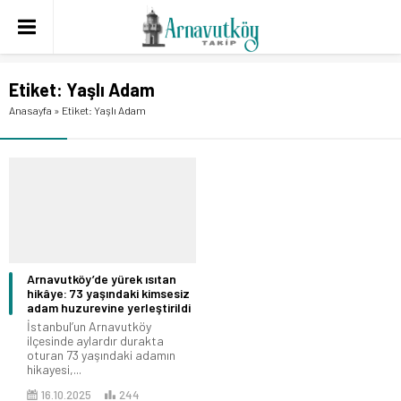
Etiket:
Yaşlı Adam
Anasayfa
»
Etiket: Yaşlı Adam
Arnavutköy’de yürek ısıtan
hikâye: 73 yaşındaki kimsesiz
adam huzurevine yerleştirildi
İstanbul’un Arnavutköy
ilçesinde aylardır durakta
oturan 73 yaşındaki adamın
hikayesi,...
16.10.2025
244