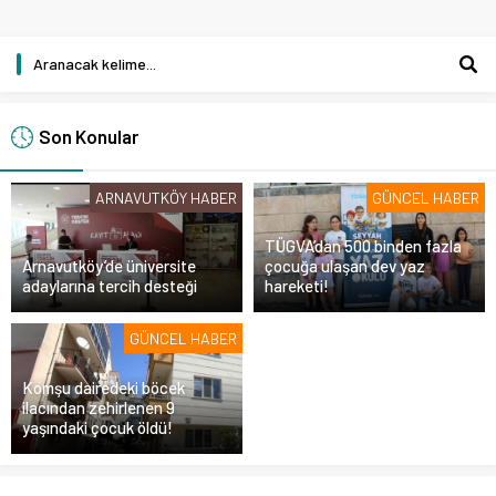
Son Konular
ARNAVUTKÖY HABER
GÜNCEL HABER
TÜGVA’dan 500 binden fazla
Arnavutköy’de üniversite
çocuğa ulaşan dev yaz
adaylarına tercih desteği
hareketi!
GÜNCEL HABER
Komşu dairedeki böcek
ilacından zehirlenen 9
yaşındaki çocuk öldü!