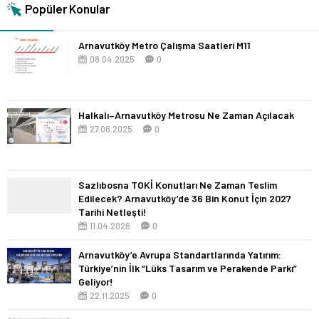
Popüler Konular
Arnavutköy Metro Çalışma Saatleri M11
08.04.2025
0
Halkalı–Arnavutköy Metrosu Ne Zaman Açılacak
27.06.2025
0
Sazlıbosna TOKİ Konutları Ne Zaman Teslim
Edilecek? Arnavutköy’de 36 Bin Konut İçin 2027
Tarihi Netleşti!
11.04.2026
0
Arnavutköy’e Avrupa Standartlarında Yatırım:
Türkiye’nin İlk “Lüks Tasarım ve Perakende Parkı”
Geliyor!
22.11.2025
0