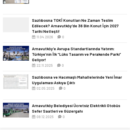
Sazlıbosna TOKİ Konutları Ne Zaman Teslim
Edilecek? Arnavutköy’de 36 Bin Konut İçin 2027
Tarihi Netleşti!
11.04.2026
0
Arnavutköy’e Avrupa Standartlarında Yatırım:
Türkiye’nin İlk “Lüks Tasarım ve Perakende Parkı”
Geliyor!
22.11.2025
0
Sazlıbosna ve Hacımaşlı Mahallelerinde Yeni İmar
Uygulaması Askıya Çıktı
02.05.2025
0
Arnavutköy Belediyesi Ücretsiz Elektrikli Otobüs
Sefer Saatleri ve Güzergahı
09.12.2025
0