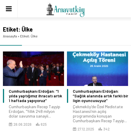
Etiket:
Ülke
Anasayfa
»
Etiket: Ülke
Cumhurbaşkanı Erdoğan: “1
Cumhurbaşkanı Erdoğan:
yılda yaptığımız ihracatı artık
“Sağlık alanında artık farklı bir
1 haftada yapıyoruz”
ligin oyuncusuyuz”
Cumhurbaşkanı Recep Tayyip
Çekmeköy’de Özel Medistate
Erdoğan, "Yıllık 248 milyon
Hastanesi’nin açılış
dolar savunma sanayii...
programında konuşan
Cumhurbaşkanı Recep Tayyip...
26.06.2026
625
27.12.2025
342