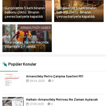
Güngören’de 5 katlı binanın
Güngören’de 5 katlı binanın
balkonu çöktü: Binanın
balkonu çöktü: Binanın
çevresi bariyerle kapatıldı
çevresi bariyerle kapatıldı
ARNAVUTKÖY HABER
Galatasaray, hazırlık maçında
Villarreal’e 2-1 yenildi
Popüler Konular
Arnavutköy Metro Çalışma Saatleri M11
08.04.2025
0
Halkalı–Arnavutköy Metrosu Ne Zaman Açılacak
27.06.2025
0