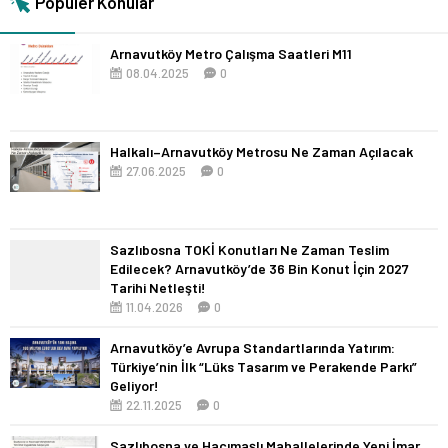
Popüler Konular
Arnavutköy Metro Çalışma Saatleri M11
08.04.2025
0
Halkalı–Arnavutköy Metrosu Ne Zaman Açılacak
27.06.2025
0
Sazlıbosna TOKİ Konutları Ne Zaman Teslim
Edilecek? Arnavutköy’de 36 Bin Konut İçin 2027
Tarihi Netleşti!
11.04.2026
0
Arnavutköy’e Avrupa Standartlarında Yatırım:
Türkiye’nin İlk “Lüks Tasarım ve Perakende Parkı”
Geliyor!
22.11.2025
0
Sazlıbosna ve Hacımaşlı Mahallelerinde Yeni İmar