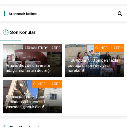
Son Konular
ARNAVUTKÖY HABER
GÜNCEL HABER
TÜGVA’dan 500 binden fazla
Arnavutköy’de üniversite
çocuğa ulaşan dev yaz
adaylarına tercih desteği
hareketi!
GÜNCEL HABER
Komşu dairedeki böcek
ilacından zehirlenen 9
yaşındaki çocuk öldü!