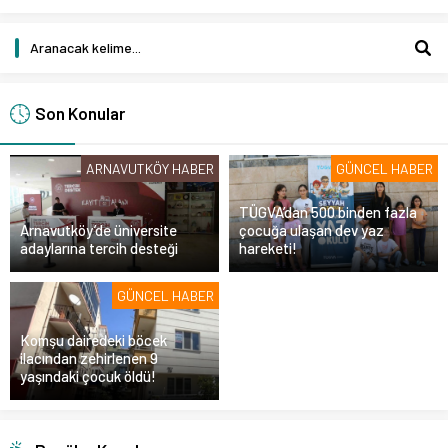
Son Konular
ARNAVUTKÖY HABER
GÜNCEL HABER
TÜGVA’dan 500 binden fazla
Arnavutköy’de üniversite
çocuğa ulaşan dev yaz
adaylarına tercih desteği
hareketi!
GÜNCEL HABER
Komşu dairedeki böcek
ilacından zehirlenen 9
yaşındaki çocuk öldü!