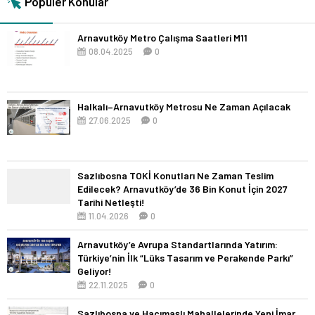
Popüler Konular
Arnavutköy Metro Çalışma Saatleri M11
08.04.2025
0
Halkalı–Arnavutköy Metrosu Ne Zaman Açılacak
27.06.2025
0
Sazlıbosna TOKİ Konutları Ne Zaman Teslim
Edilecek? Arnavutköy’de 36 Bin Konut İçin 2027
Tarihi Netleşti!
11.04.2026
0
Arnavutköy’e Avrupa Standartlarında Yatırım:
Türkiye’nin İlk “Lüks Tasarım ve Perakende Parkı”
Geliyor!
22.11.2025
0
Sazlıbosna ve Hacımaşlı Mahallelerinde Yeni İmar