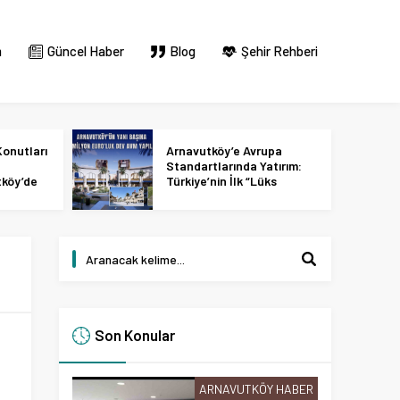
m
Güncel Haber
Blog
Şehir Rehberi
onutları
Arnavutköy’e Avrupa
Standartlarında Yatırım:
tköy’de
Türkiye’nin İlk “Lüks
 2027
Tasarım ve Perakende
Parkı” Geliyor!
Son Konular
ARNAVUTKÖY HABER