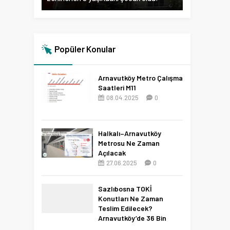
Popüler Konular
Arnavutköy Metro Çalışma
Saatleri M11
08.04.2025
0
Halkalı–Arnavutköy
Metrosu Ne Zaman
Açılacak
27.06.2025
0
Sazlıbosna TOKİ
Konutları Ne Zaman
Teslim Edilecek?
Arnavutköy’de 36 Bin
Konut İçin 2027 Tarihi