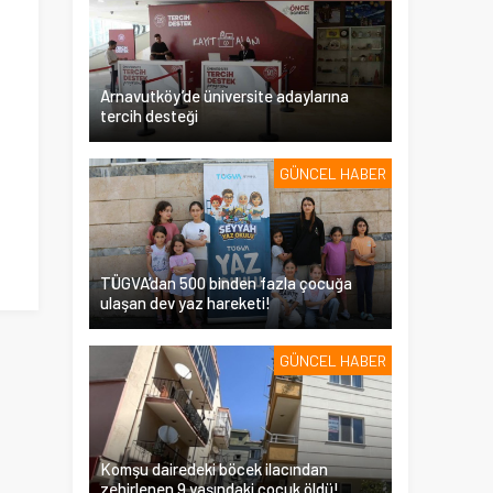
Arnavutköy’de üniversite adaylarına
tercih desteği
GÜNCEL HABER
TÜGVA’dan 500 binden fazla çocuğa
ulaşan dev yaz hareketi!
GÜNCEL HABER
Komşu dairedeki böcek ilacından
zehirlenen 9 yaşındaki çocuk öldü!