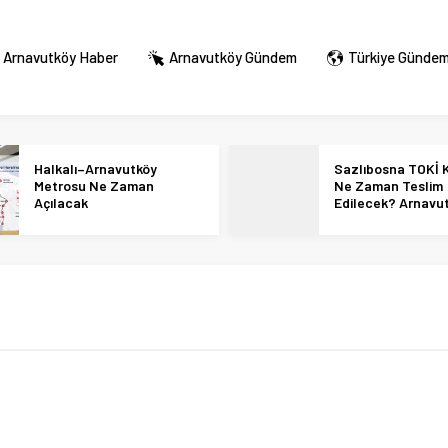
Arnavutköy Haber
Arnavutköy Gündem
Türkiye Günde
Halkalı–Arnavutköy
Sazlıbosna TOKİ K
Metrosu Ne Zaman
Ne Zaman Teslim
Açılacak
Edilecek? Arnavu
36 Bin Konut İçin
Tarihi Netleşti!