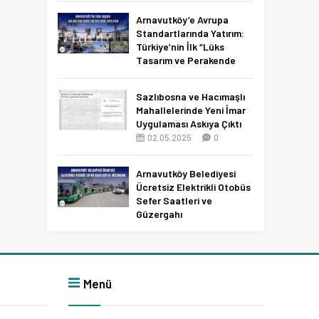
Netleşti!
Arnavutköy’e Avrupa
11.04.2026
0
Standartlarında Yatırım:
Türkiye’nin İlk “Lüks
Tasarım ve Perakende
Parkı” Geliyor!
22.11.2025
0
Sazlıbosna ve Hacımaşlı
Mahallelerinde Yeni İmar
Uygulaması Askıya Çıktı
02.05.2025
0
Arnavutköy Belediyesi
Ücretsiz Elektrikli Otobüs
Sefer Saatleri ve
Güzergahı
09.12.2025
0
Menü