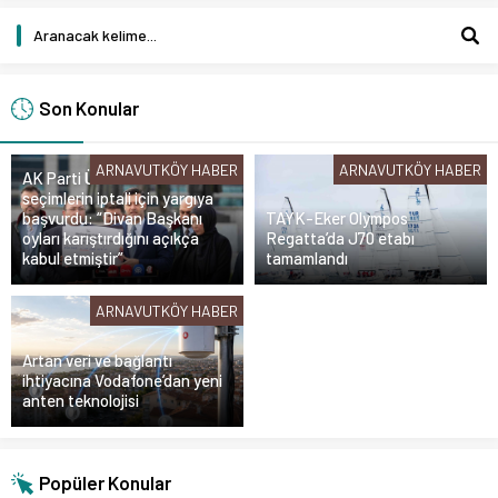
Son Konular
ARNAVUTKÖY HABER
ARNAVUTKÖY HABER
AK Parti Üsküdar’da
seçimlerin iptali için yargıya
başvurdu: “Divan Başkanı
TAYK-Eker Olympos
oyları karıştırdığını açıkça
Regatta’da J70 etabı
kabul etmiştir”
tamamlandı
ARNAVUTKÖY HABER
Artan veri ve bağlantı
ihtiyacına Vodafone’dan yeni
anten teknolojisi
Popüler Konular