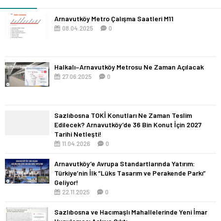
Arnavutköy Metro Çalışma Saatleri M11
08.04.2025
0
Halkalı–Arnavutköy Metrosu Ne Zaman Açılacak
27.06.2025
0
Sazlıbosna TOKİ Konutları Ne Zaman Teslim
Edilecek? Arnavutköy’de 36 Bin Konut İçin 2027
Tarihi Netleşti!
11.04.2026
0
Arnavutköy’e Avrupa Standartlarında Yatırım:
Türkiye’nin İlk “Lüks Tasarım ve Perakende Parkı”
Geliyor!
22.11.2025
0
Sazlıbosna ve Hacımaşlı Mahallelerinde Yeni İmar