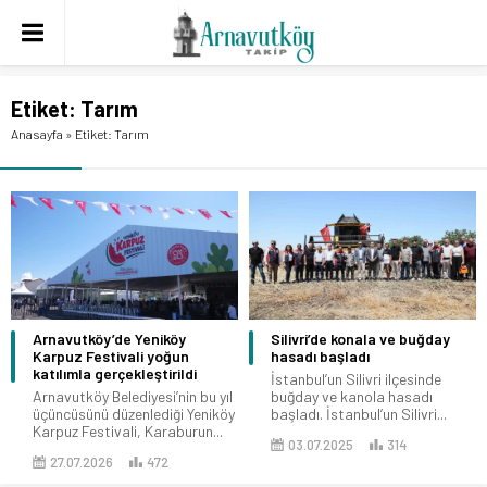
Etiket:
Tarım
Anasayfa
»
Etiket: Tarım
Arnavutköy’de Yeniköy
Silivri’de konala ve buğday
Karpuz Festivali yoğun
hasadı başladı
katılımla gerçekleştirildi
İstanbul’un Silivri ilçesinde
Arnavutköy Belediyesi’nin bu yıl
buğday ve kanola hasadı
üçüncüsünü düzenlediği Yeniköy
başladı. İstanbul’un Silivri...
Karpuz Festivali, Karaburun...
03.07.2025
314
27.07.2026
472