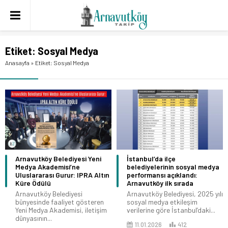
Etiket:
Sosyal Medya
Anasayfa
»
Etiket: Sosyal Medya
Arnavutköy Belediyesi Yeni
İstanbul’da ilçe
Medya Akademisi’ne
belediyelerinin sosyal medya
Uluslararası Gurur: IPRA Altın
performansı açıklandı:
Küre Ödülü
Arnavutköy ilk sırada
Arnavutköy Belediyesi
Arnavutköy Belediyesi, 2025 yılı
bünyesinde faaliyet gösteren
sosyal medya etkileşim
Yeni Medya Akademisi, iletişim
verilerine göre İstanbul’daki...
dünyasının...
11.01.2026
412