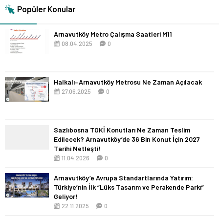
Popüler Konular
Arnavutköy Metro Çalışma Saatleri M11
08.04.2025
0
Halkalı–Arnavutköy Metrosu Ne Zaman Açılacak
27.06.2025
0
Sazlıbosna TOKİ Konutları Ne Zaman Teslim
Edilecek? Arnavutköy’de 36 Bin Konut İçin 2027
Tarihi Netleşti!
11.04.2026
0
Arnavutköy’e Avrupa Standartlarında Yatırım:
Türkiye’nin İlk “Lüks Tasarım ve Perakende Parkı”
Geliyor!
22.11.2025
0