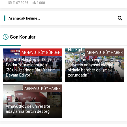
11.07.2026
1.069
Son Konular
Milli Eğitim Bakanı Yusuf
ARNAVUTKÖY GÜNDEM
ARNAVUTKÖY HABER
Tekin: “Kim olursa olsun bir
Bakan Tekin Arnavutköy’de
eğitim kurumu yapmak
Eğitim Yatırımlarını Açtı:
istiyorsa anayasal olarak
“30’un Üzerinde Okul Yatırımı
bizimle beraber çalışmak
Devam Ediyor”
zorundadır”
ARNAVUTKÖY HABER
Arnavutköy’de üniversite
adaylarına tercih desteği