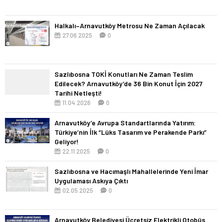
Halkalı–Arnavutköy Metrosu Ne Zaman Açılacak
27.06.2025
0
Sazlıbosna TOKİ Konutları Ne Zaman Teslim
Edilecek? Arnavutköy’de 36 Bin Konut İçin 2027
Tarihi Netleşti!
11.04.2026
0
Arnavutköy’e Avrupa Standartlarında Yatırım:
Türkiye’nin İlk “Lüks Tasarım ve Perakende Parkı”
Geliyor!
22.11.2025
0
Sazlıbosna ve Hacımaşlı Mahallelerinde Yeni İmar
Uygulaması Askıya Çıktı
02.05.2025
0
Arnavutköy Belediyesi Ücretsiz Elektrikli Otobüs