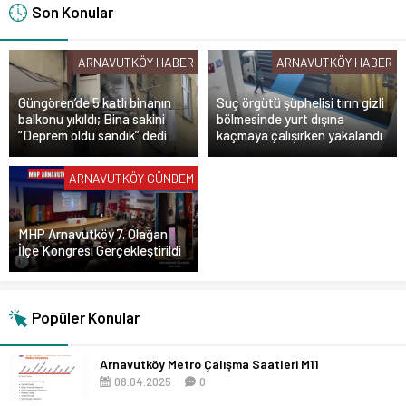
Son Konular
ARNAVUTKÖY HABER
ARNAVUTKÖY HABER
Güngören’de 5 katlı binanın
Suç örgütü şüphelisi tırın gizli
balkonu yıkıldı; Bina sakini
bölmesinde yurt dışına
“Deprem oldu sandık” dedi
kaçmaya çalışırken yakalandı
ARNAVUTKÖY GÜNDEM
MHP Arnavutköy 7. Olağan
İlçe Kongresi Gerçekleştirildi
Popüler Konular
Arnavutköy Metro Çalışma Saatleri M11
08.04.2025
0