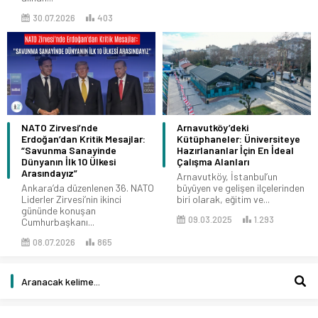
30.07.2026
403
NATO Zirvesi’nde
Arnavutköy’deki
Erdoğan’dan Kritik Mesajlar:
Kütüphaneler: Üniversiteye
“Savunma Sanayinde
Hazırlananlar İçin En İdeal
Dünyanın İlk 10 Ülkesi
Çalışma Alanları
Arasındayız”
Arnavutköy, İstanbul’un
Ankara’da düzenlenen 36. NATO
büyüyen ve gelişen ilçelerinden
Liderler Zirvesi’nin ikinci
biri olarak, eğitim ve...
gününde konuşan
09.03.2025
1.293
Cumhurbaşkanı...
08.07.2026
865