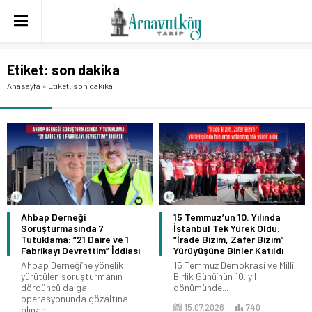
Etiket:
son dakika
Anasayfa
»
Etiket: son dakika
Ahbap Derneği
15 Temmuz’un 10. Yılında
Soruşturmasında 7
İstanbul Tek Yürek Oldu:
Tutuklama: “21 Daire ve 1
“İrade Bizim, Zafer Bizim”
Fabrikayı Devrettim” İddiası
Yürüyüşüne Binler Katıldı
Ahbap Derneği’ne yönelik
15 Temmuz Demokrasi ve Millî
yürütülen soruşturmanın
Birlik Günü’nün 10. yıl
dördüncü dalga
dönümünde...
operasyonunda gözaltına
15.07.2026
740
alınan...