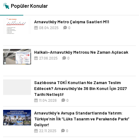
Popüler Konular
Arnavutköy Metro Çalışma Saatleri M11
08.04.2025
0
Halkalı–Arnavutköy Metrosu Ne Zaman Açılacak
27.06.2025
0
Sazlıbosna TOKİ Konutları Ne Zaman Teslim
Edilecek? Arnavutköy’de 36 Bin Konut İçin 2027
Tarihi Netleşti!
11.04.2026
0
Arnavutköy’e Avrupa Standartlarında Yatırım:
Türkiye’nin İlk “Lüks Tasarım ve Perakende Parkı”
Geliyor!
22.11.2025
0