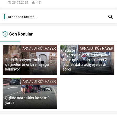
25.03.2025
481
Son Konular
ARNAVUTKÖY HABER
ARNAVUTKÖY HABER
Fatih’te 19 yaşındaki gencin
hayatını kaybettiği kavgaya
Fatih Belediyesi tarihî
ilişkin gözaltında bulunan 2
çeşmeleri birer birer ayağa
şüpheli daha adliyeye sevk
kaldırıyor
edildi
ARNAVUTKÖY HABER
Şişli’de motosiklet kazası: 1
yaralı