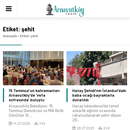
Etiket:
şehit
Anasayfa
»
Etiket: şehit
15 Temmuz’un kahramanları
Hatay Şehidi’nin İstanbul’daki
Arnavutköy’de ‘vefa
baba ocağı bayraklarla
sofrasında’ buluştu
donatıldı
Arnavutköy Belediyesi, 15
Hatay İskenderun’da temel
Temmuz Demokrasi ve Milli Birlik
askerlik eğitimi sırasında
Günü’nün 10....
rahatsızlanarak şehit düşen
29...
14.07.2026
749
26.07.2025
249