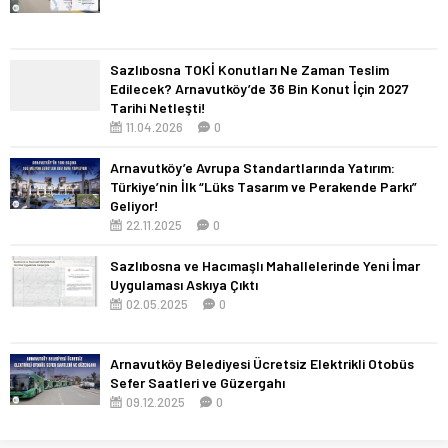
Sazlıbosna TOKİ Konutları Ne Zaman Teslim
Edilecek? Arnavutköy’de 36 Bin Konut İçin 2027
Tarihi Netleşti!
11.04.2026
0
Arnavutköy’e Avrupa Standartlarında Yatırım:
Türkiye’nin İlk “Lüks Tasarım ve Perakende Parkı”
Geliyor!
22.11.2025
0
Sazlıbosna ve Hacımaşlı Mahallelerinde Yeni İmar
Uygulaması Askıya Çıktı
02.05.2025
0
Arnavutköy Belediyesi Ücretsiz Elektrikli Otobüs
Sefer Saatleri ve Güzergahı
09.12.2025
0