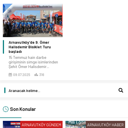
Arnavutköy’de 9. Ömer
Halisdemir Bisiklet Turu
başladı
15 Temmuz hain darbe
girişiminin simge isimlerinden
Şehit Ömer Halisdemir...
09.07.2025
316
Son Konular
Milli Eğitim Bakanı Yusuf
ARNAVUTKÖY GÜNDEM
ARNAVUTKÖY HABER
Tekin: “Kim olursa olsun bir