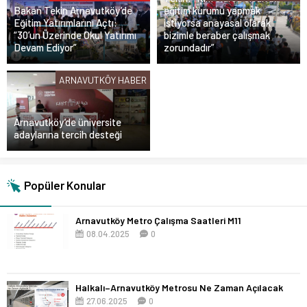
Bakan Tekin Arnavutköy’de
eğitim kurumu yapmak
Eğitim Yatırımlarını Açtı:
istiyorsa anayasal olarak
“30’un Üzerinde Okul Yatırımı
bizimle beraber çalışmak
Devam Ediyor”
zorundadır”
ARNAVUTKÖY HABER
Arnavutköy’de üniversite
adaylarına tercih desteği
Popüler Konular
Arnavutköy Metro Çalışma Saatleri M11
08.04.2025
0
Halkalı–Arnavutköy Metrosu Ne Zaman Açılacak
27.06.2025
0